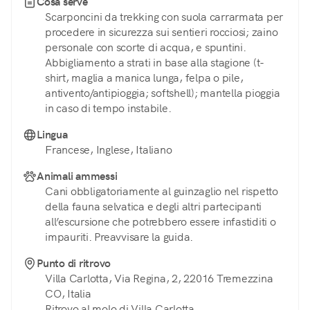
Cosa serve
Scarponcini da trekking con suola carrarmata per
procedere in sicurezza sui sentieri rocciosi; zaino
personale con scorte di acqua, e spuntini.
Abbigliamento a strati in base alla stagione (t-
shirt, maglia a manica lunga, felpa o pile,
antivento/antipioggia; softshell); mantella pioggia
in caso di tempo instabile.
Lingua
Francese, Inglese, Italiano
Animali ammessi
Cani obbligatoriamente al guinzaglio nel rispetto
della fauna selvatica e degli altri partecipanti
all’escursione che potrebbero essere infastiditi o
impauriti. Preavvisare la guida.
Punto di ritrovo
Villa Carlotta, Via Regina, 2, 22016 Tremezzina
CO, Italia
Ritrovo al molo di Villa Carlotta.