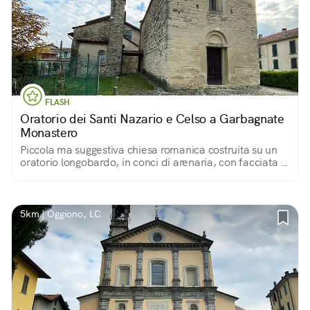
FLASH
Oratorio dei Santi Nazario e Celso a Garbagnate
Monastero
Piccola ma suggestiva chiesa romanica costruita su un
oratorio longobardo, in conci di arenaria, con facciata a
capanna e abside semicircolare. Spoglio e raccolto
l’interno.
5km | Oggiono, LC