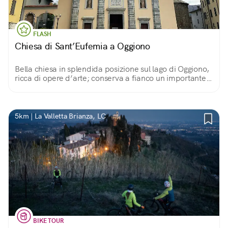
FLASH
Chiesa di Sant’Eufemia a Oggiono
Bella chiesa in splendida posizione sul lago di Oggiono,
ricca di opere d’arte; conserva a fianco un importante
battistero romanico dell’ XI secolo.
5km | La Valletta Brianza, LC
BIKE TOUR