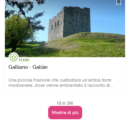
8km | Eupilio, CO
FLASH
Galliano - Galiàn
Una piccola frazione che custodisce un'antica torre
medioevale, dove venne ambientato il racconto di
Giovanni Biffi su Ghita, giovane rapita e imprigionata,
evocando la narrazione dei «Promessi Sposi»
12
di 286
Mostra di più