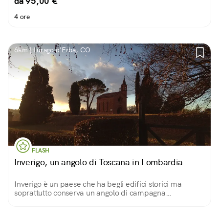
da 95,00 €
4 ore
6km | Lurago d'Erba, CO
FLASH
Inverigo, un angolo di Toscana in Lombardia
Inverigo è un paese che ha begli edifici storici ma
soprattutto conserva un angolo di campagna
meraviglioso nella Tenuta Pomelasca, che ricorda la
dolcezza dell'Appennino Toscano. In piena Lombardia.