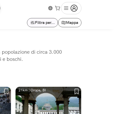
Filtra per...
Mappa
a popolazione di circa 3.000
i e boschi.
21km | Oropa, BI