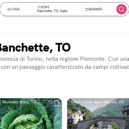
DOVE
COSA
QUANDO
Banchette, TO, Italia
 Banchette, TO
rovincia di Torino, nella regione Piemonte. Con un
pi con un paesaggio caratterizzato da campi coltivat
| Montalto Dora, TO
16km | Pont-Saint-Martin, AO