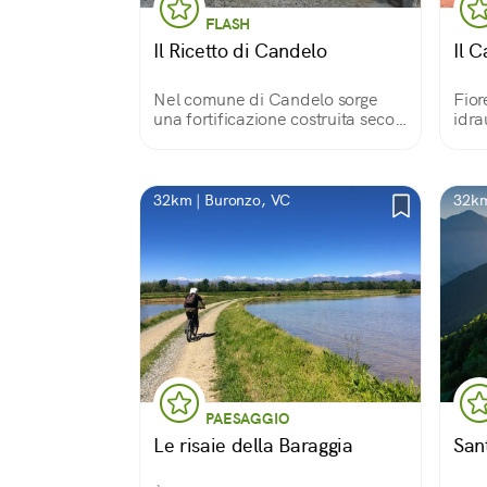
FLASH
Il Ricetto di Candelo
Il 
Nel comune di Candelo sorge
Fior
una fortificazione costruita secoli
idra
fa dalla popolazione locale.
Rep
Mura e torrette in ciottoli di fiume
proteggono magazzini, botteghe
e stradine di un piccolo mondo
32km | Buronzo, VC
32km 
immutato
PAESAGGIO
Le risaie della Baraggia
San