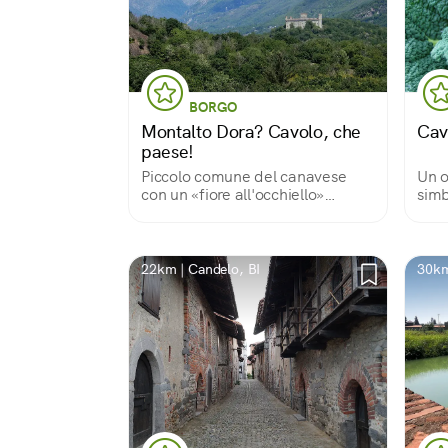
BORGO
Montalto Dora? Cavolo, che
Cav
paese!
Piccolo comune del canavese
Un o
con un «fiore all'occhiello»
simb
davvero particolare
Dor
22km | Candelo, BI
30km