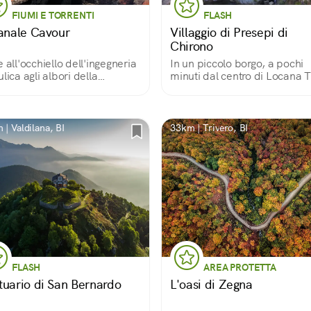
FIUMI E TORRENTI
FLASH
Canale Cavour
Villaggio di Presepi di
Chirono
e all'occhiello dell'ingegneria
In un piccolo borgo, a pochi
ulica agli albori della
minuti dal centro di Locana 
ubblica
un gruppo di volontari
appassionati creano un villag
di presepi costruiti con i più
svariati materiali.
| Valdilana, BI
33km | Trivero, BI
FLASH
AREA PROTETTA
tuario di San Bernardo
L'oasi di Zegna