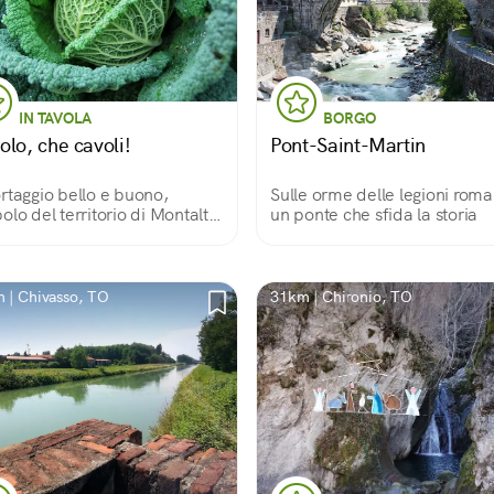
IN TAVOLA
BORGO
olo, che cavoli!
Pont-Saint-Martin
rtaggio bello e buono,
Sulle orme delle legioni roma
olo del territorio di Montalto
un ponte che sfida la storia
a
 | Chivasso, TO
31km | Chironio, TO