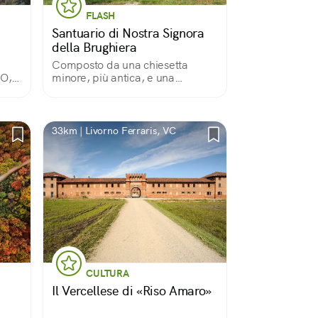
FLASH
Santuario di Nostra Signora
della Brughiera
Composto da una chiesetta
TO,
minore, più antica, e una
maggiore, cuore del santuario,
gio
questo luogo di pace che
accoglie eremiti e pellegrini ha un
passato di processioni finite male
33km | Livorno Ferraris, VC
ed eretici in fuga.
CULTURA
Il Vercellese di «Riso Amaro»