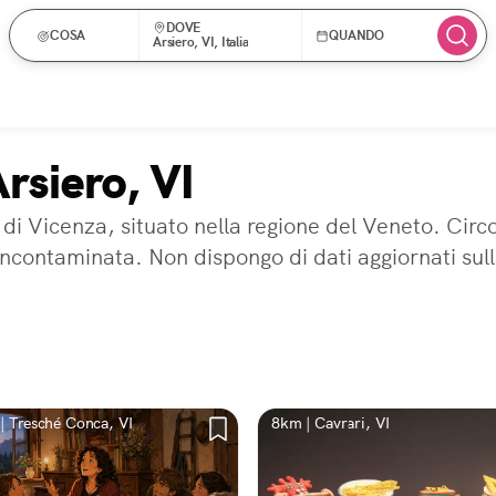
DOVE
COSA
QUANDO
Arsiero, VI, Italia
rsiero, VI
 di Vicenza, situato nella regione del Veneto. Cir
ncontaminata. Non dispongo di dati aggiornati sul
| Tresché Conca, VI
8km | Cavrari, VI