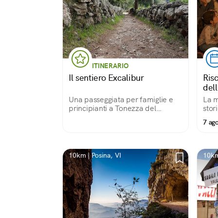
ITINERARIO
Il sentiero Excalibur
Risc
del
Una passeggiata per famiglie e
La m
principianti a Tonezza del
stor
Cimone
Set
7 ag
10km | Posina, VI
10km 