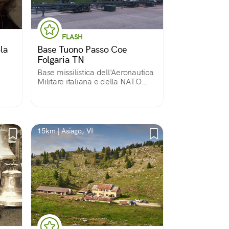
FLASH
la
Base Tuono Passo Coe
Folgaria TN
Base missilistica dell'Aeronautica
Militare italiana e della NATO
attiva tra il 1966 e il 1978, oggi
Sito museale unico in Europa
dedicato a un tipo di sistema
missilistico di difesa.
15km | Asiago, VI