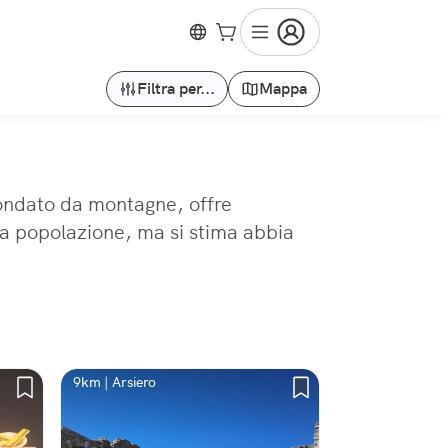
Filtra per...
Mappa
condato da montagne, offre
la popolazione, ma si stima abbia
9km | Arsiero