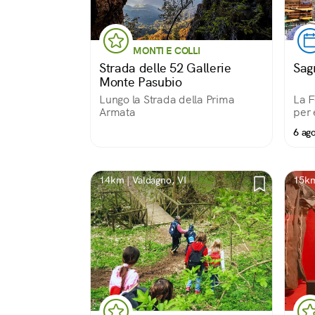
MONTI E COLLI
Strada delle 52 Gallerie
Sag
Monte Pasubio
Lungo la Strada della Prima
La F
Armata
per 
6 ago
14km | Valdagno, VI
15km