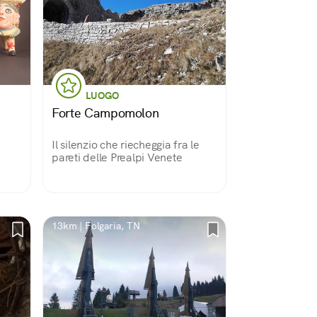
LUOGO
Forte Campomolon
i
Il silenzio che riecheggia fra le
pareti delle Prealpi Venete
13km | Folgaria, TN