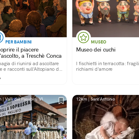
PER BAMBINI
MUSEO
oprire il piacere
Museo dei cuchi
l'ascolto, a Treschè Conca
agia di riunirsi ad ascoltare
I fischietti in terracotta: fragil
ie e racconti sull'Altopiano dei
richiami d'amore
te Comuni
o
| Valli del Pasubio, VI
12km | Sant'Antonio