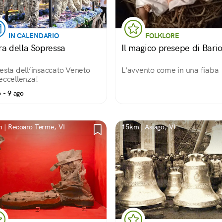
IN CALENDARIO
FOLKLORE
ra della Sopressa
Il magico presepe di Bario
esta dell’insaccato Veneto
L'avvento come in una fiaba
eccellenza!
 - 9 ago
 | Recoaro Terme, VI
15km | Asiago, VI