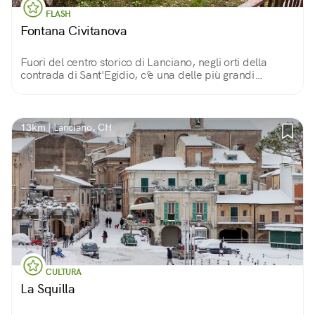
FLASH
Fontana Civitanova
Fuori del centro storico di Lanciano, negli orti della
contrada di Sant'Egidio, c’è una delle più grandi
fontane d’Abruzzo! Farai un salto nel passato, fino al
sec XII con alle spalle la Majella.
13km | Lanciano, CH
CULTURA
La Squilla