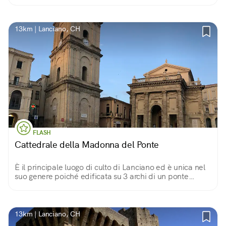
vista, le cornici dalle forme spigolose, si innalza sul
quartiere Lancianovecchia.
13km | Lanciano, CH
FLASH
Cattedrale della Madonna del Ponte
È il principale luogo di culto di Lanciano ed è unica nel
suo genere poiché edificata su 3 archi di un ponte
romano intitolato a Diocleziano.
13km | Lanciano, CH