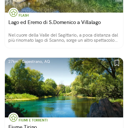
FLASH
Lago ed Eremo di S.Domenico a Villalago
Nel cuore della Valle del Sagittario, a poca distanza dal
più rinomato lago di Scanno, sorge un altro spettacolo
della natura: un lago puro impreziosito da un suggestivo
eremo dedicato al Santo.
27km | Capestrano, AQ
FIUMI E TORRENTI
Fiume Tirino