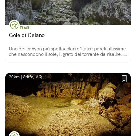
FLASH
Gole di Celano
Uno dei canyon più spettacolari d'Italia: pareti altissime
che nascondono il sole, il greto del torrente da risalire...
Avventura e bellezza.
20km | Stiffe, AQ