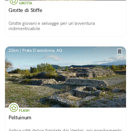
GROTTA
Grotte di Stiffe
Grotte giovani e selvagge per un'avventura
indimenticabile
22km | Prata D'ansidonia, AQ
FLASH
Peltuinum
Antica città italica fondata dai Vestini, poi insediamento