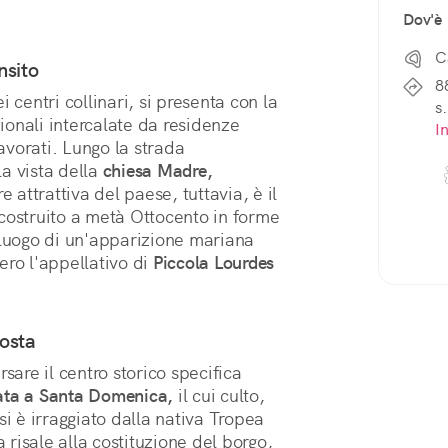
Dov'è
C
nsito
8
 centri collinari, si presenta con la
s.
zionali intercalate da residenze
I
lavorati. Lungo la strada
a vista della
chiesa Madre,
e attrattiva del paese, tuttavia, è il
costruito a metà Ottocento in forme
 luogo di un'apparizione mariana
ero l'appellativo di
Piccola Lourdes
sosta
sare il centro storico specifica
ata a Santa Domenica,
il cui culto,
si è irraggiato dalla nativa Tropea
a risale alla costituzione del borgo,