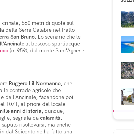
SULLA
o
 crinale, 560 metri di quota sul 
a delle Serre Calabre nel tratto 
erra San Bruno.
 Lo scenario che le 
ll'Ancinale
 al boscoso spartiacque 
cco
 (m 959), dal monte Sant'Agnese 
ore 
Ruggero I il Normanno,
 che 
ta le contrade agricole che 
e dell'Ancinale, facendone poi 
 1071, al priore del locale 
ille anni di storia,
 dunque, 
glie, segnata da 
calamità,
 saputo risollevarsi, ma anche 
 che fin dal Seicento ne ha fatto una 