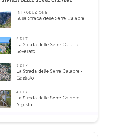
 STRADA DELLE SERRE CALABRE
INTRODUZIONE
Sulla Strada delle Serre Calabre
2 DI 7
La Strada delle Serre Calabre –
Soverato
3 DI 7
La Strada delle Serre Calabre -
Gagliato
4 DI 7
La Strada delle Serre Calabre -
Argusto
5 DI 7
La Strada delle Serre Calabre –
Torre di Ruggiero