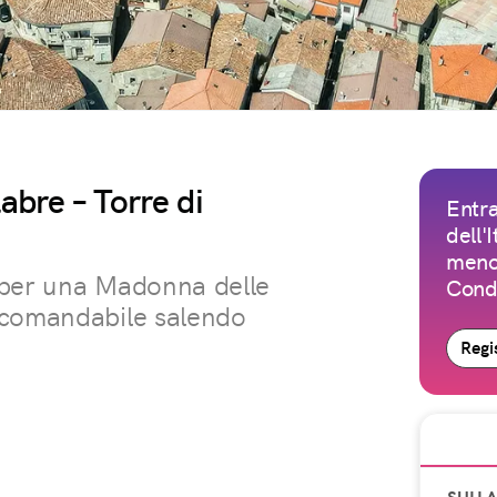
abre – Torre di
Entra
dell'
meno 
 per una Madonna delle
Condi
ccomandabile salendo
Regis