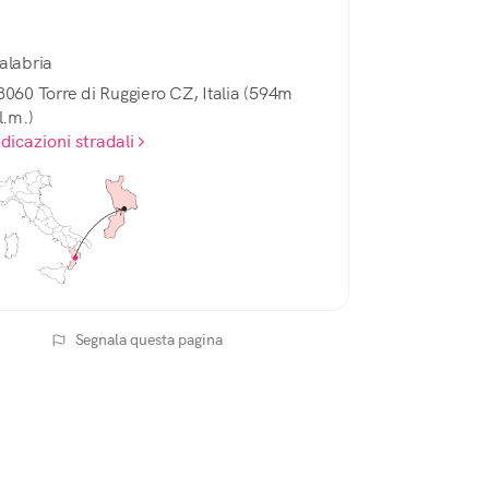
6 DI 7
La Strada delle Serre Calabre -
alabria
Cardinale
8060 Torre di Ruggiero CZ, Italia (594m
l.m.)
7 DI 7
ndicazioni stradali
La Strada delle Serre Calabre –
Satriano
Segnala questa pagina