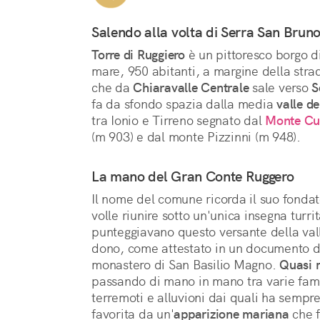
Salendo alla volta di Serra San Brun
Torre di Ruggiero
 è un pittoresco borgo di
mare, 950 abitanti, a margine della strad
che da 
Chiaravalle Centrale
 sale verso 
S
fa da sfondo spazia dalla media 
valle de
tra Ionio e Tirreno segnato dal 
Monte Cu
(m 903) e dal monte Pizzinni (m 948).
La mano del Gran Conte Ruggero
Il nome del comune ricorda il suo fondat
volle riunire sotto un'unica insegna turri
punteggiavano questo versante della vall
dono, come attestato in un documento del
monastero di San Basilio Magno. 
Quasi m
passando di mano in mano tra varie fami
terremoti e alluvioni dai quali ha sempre
favorita da un'
apparizione mariana