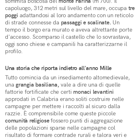
sommità boscosa del 
monte Farina
 (m 700). Il 
capoluogo, 312 metri sul livello del mare, occupa 
tre 
poggi
 adattandosi al loro andamento con un reticolo 
di strade connesse da 
passaggi e scalinate.
 Un 
tempo il borgo era murato e aveva altrettante porte 
d'accesso. Scomparso il castello che lo sovrastava, 
oggi sono chiese e campanili ha caratterizzarne il 
profilo.
Una storia che riporta indietro all'anno Mille
Tutto comincia da un insediamento altomedievale, 
una 
grangia basiliana,
 vale a dire una di quelle 
fattorie fortificate che certi 
monaci levantini
approdati in Calabria erano soliti costruire nelle 
campagne per mettere i raccolti al sicuro dalla 
razzie. È comprensibile come queste piccole 
comunità religiose
 fossero punti di aggregazione 
delle popolazioni sparse nelle campagne col 
risultato di formare contrade rurali e talora veri e 