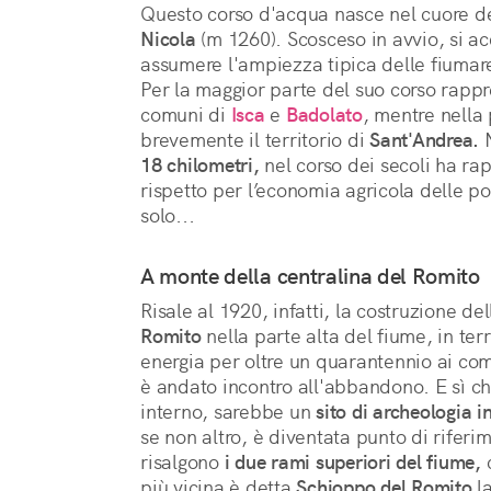
Questo corso d'acqua nasce nel cuore de
Nicola
 (m 1260). Scosceso in avvio, si a
assumere l'ampiezza tipica delle fiumare 
Per la maggior parte del suo corso rappre
comuni di 
Isca
 e 
Badolato
, mentre nella 
brevemente il territorio di 
Sant'Andrea.
18 chilometri,
 nel corso dei secoli ha ra
rispetto per l’economia agricola delle p
solo...
A monte della centralina del Romito
Risale al 1920, infatti, la costruzione del
Romito
 nella parte alta del fiume, in terr
energia per oltre un quarantennio ai comu
è andato incontro all'abbandono. E sì ch
interno, sarebbe un 
sito di archeologia i
se non altro, è diventata punto di riferim
risalgono 
i due rami superiori del fiume,
 
più vicina è detta 
Schioppo del Romito
 l