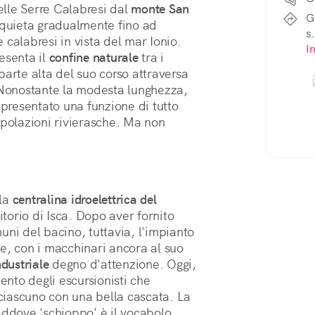
lle Serre Calabresi dal 
monte San 
G
cquieta gradualmente fino ad 
s.
calabresi in vista del mar Ionio. 
I
senta il 
confine naturale
 tra i 
parte alta del suo corso attraversa 
 Nonostante la modesta lunghezza, 
ppresentato una funzione di tutto 
opolazioni rivierasche. Ma non 
la 
centralina idroelettrica del 
itorio di Isca. Dopo aver fornito 
ni del bacino, tuttavia, l'impianto 
e, con i macchinari ancora al suo 
ndustriale
 degno d'attenzione. Oggi, 
ento degli escursionisti che 
ciascuno con una bella cascata. La 
addove 'schioppo' è il vocabolo 