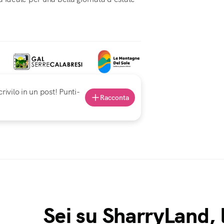
rivilo in un post! Punti-
Racconta
Sei su SharryLand, 