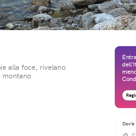
Entra
dell'
e alla foce, rivelano
meno 
to montano
Condi
Regis
Dov'è
C