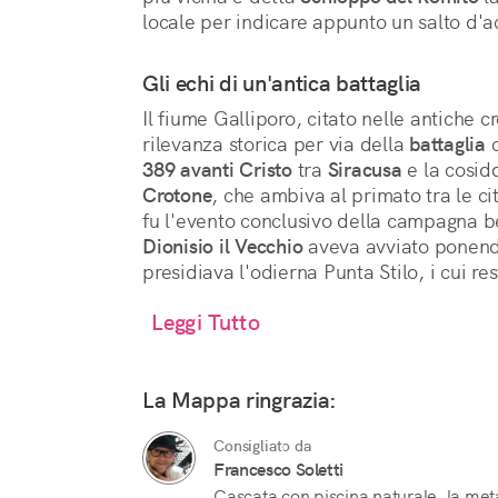
locale per indicare appunto un salto d'
Gli echi di un'antica battaglia
Il fiume Galliporo, citato nelle antiche
rilevanza storica per via della
battaglia
c
389 avanti Cristo
tra
Siracusa
e la cosid
Crotone
, che ambiva al primato tra le ci
fu l'evento conclusivo della campagna be
Dionisio il Vecchio
aveva avviato ponendo
presidiava l'odierna Punta Stilo, i cui r
Leggi Tutto
La Mappa ringrazia:
Consigliato da
Francesco Soletti
Cascata con piscina naturale, la met