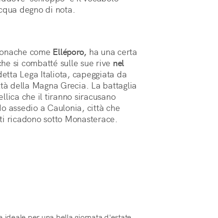
acqua degno di nota.
 cronache come
Elléporo,
ha una certa
he si combatté sulle sue rive
nel
detta Lega Italiota, capeggiata da
ttà della Magna Grecia. La battaglia
llica che il tiranno siracusano
 assedio a Caulonia, città che
esti ricadono sotto Monasterace.
a ideale per una bella giornata d'estate