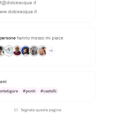
at@dolceacqua.it
ww.dolceacqua.it
persone
hanno messo mi piace
+3
ioni
nteligure
#ponti
#castelli
Segnala questa pagina