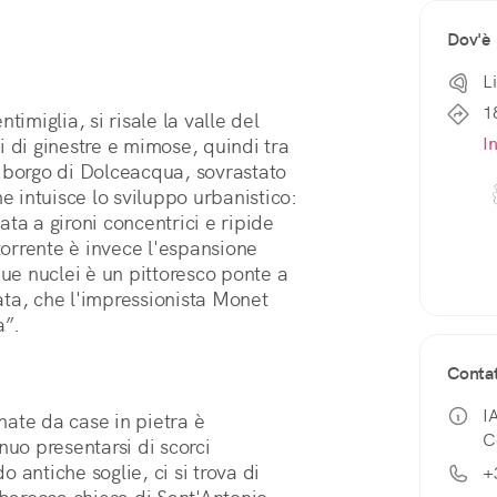
Dov'è
L
1
imiglia, si risale la valle del 
I
 di ginestre e mimose, quindi tra 
el borgo di Dolceacqua, sovrastato 
e intuisce lo sviluppo urbanistico: 
ata a gironi concentrici e ripide 
torrente è invece l'espansione 
due nuclei è un pittoresco ponte a 
ta, che l'impressionista Monet 
a”.
Contat
I
ate da case in pietra è 
C
nuo presentarsi di scorci 
antiche soglie, ci si trova di 
+