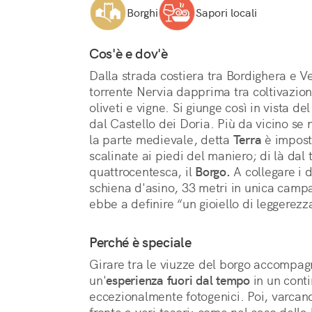
Borghi
Sapori locali
Cos'è e dov'è
Dalla strada costiera tra Bordighera e Vent
torrente Nervia dapprima tra coltivazioni
oliveti e vigne. Si giunge così in vista d
dal Castello dei Doria. Più da vicino se n
la parte medievale, detta 
Terra
 è impost
scalinate ai piedi del maniero; di là dal 
quattrocentesca, il 
Borgo.
 A collegare i 
schiena d'asino, 33 metri in unica campa
ebbe a definire “un gioiello di leggerezz
Perché è speciale
Girare tra le viuzze del borgo accompagn
un'
esperienza fuori dal tempo
 in un conti
eccezionalmente fotogenici. Poi, varcando 