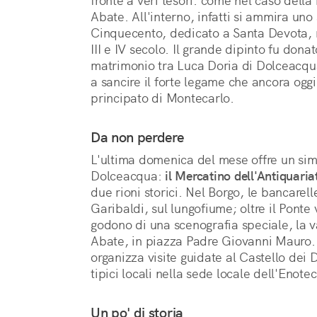
fronte a veri tesori: come nel caso della
Abate. All'interno, infatti si ammira uno
Cinquecento, dedicato a Santa Devota, ma
III e IV secolo. Il grande dipinto fu donat
matrimonio tra Luca Doria di Dolceacqu
a sancire il forte legame che ancora oggi su
principato di Montecarlo.
Da non perdere
L'ultima domenica del mese offre un sim
Dolceacqua:
il Mercatino dell'Antiquaria
due rioni storici. Nel Borgo, le bancare
Garibaldi, sul lungofiume; oltre il Ponte
godono di una scenografia speciale, la v
Abate, in piazza Padre Giovanni Mauro.
organizza visite guidate al Castello dei 
tipici locali nella sede locale dell'Enote
Un po' di storia