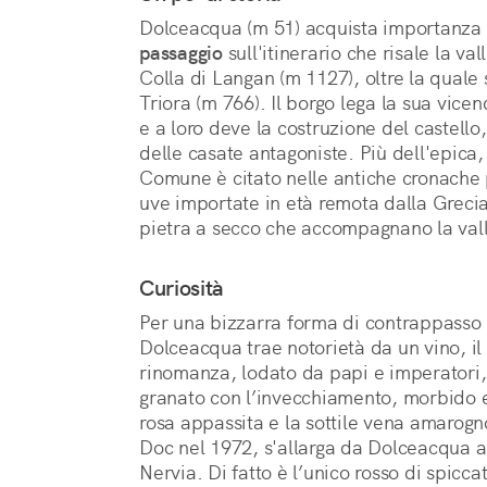
Dolceacqua (m 51) acquista importanz
passaggio
sull'itinerario che risale la val
Colla di Langan (m 1127), oltre la quale 
Triora (m 766). Il borgo lega la sua vice
e a loro deve la costruzione del castello,
delle casate antagoniste. Più dell'epica, 
Comune è citato nelle antiche cronache pe
uve importate in età remota dalla Grecia
pietra a secco che accompagnano la val
Curiosità
Per una bizzarra forma di contrappasso
Dolceacqua trae notorietà da un vino, il
rinomanza, lodato da papi e imperatori, 
granato con l’invecchiamento, morbido e 
rosa appassita e la sottile vena amarogn
Doc nel 1972, s'allarga da Dolceacqua al
Nervia. Di fatto è l’unico rosso di spicca