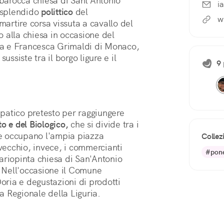
 barocca chiesa di Sant'Antonio 
i
 splendido 
polittico
 del 
w
rtire corsa vissuta a cavallo del 
o alla chiesa in occasione del 
a e Francesca Grimaldi di Monaco, 
ssiste tra il borgo ligure e il 
9 
patico pretesto per raggiungere
to e del Biologico,
che si divide tra i
lle occupano l'ampia piazza
Collez
 vecchio, invece, i commercianti
#pone
ariopinta chiesa di San'Antonio
 Nell'occasione il Comune
Doria e degustazioni di prodotti
ca Regionale della Liguria.