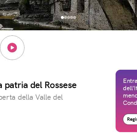
Entra
a patria del Rossese
dell'
meno 
perta della Valle del
Condi
Regis