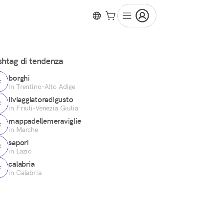
htag di tendenza
borghi
in Trentino-Alto Adige
ilviaggiatoredigusto
in Friuli-Venezia Giulia
mappadellemeraviglie
in Marche
sapori
in Lazio
calabria
in Calabria