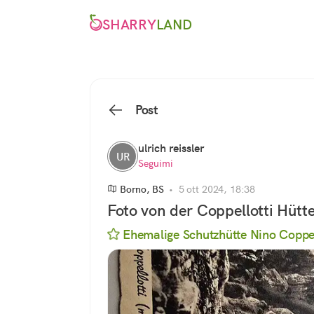
SHARRY
LAND
Post
ulrich reissler
UR
Seguimi
Borno, BS
•
5 ott 2024, 18:38
Foto von der Coppellotti Hütt
Ehemalige Schutzhütte Nino Coppel