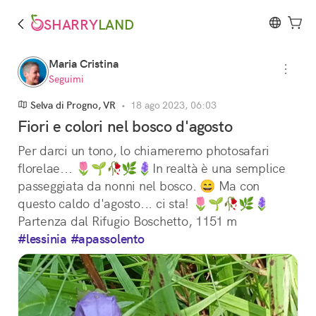
SHARRY
LAND
Maria Cristina
Seguimi
Selva di Progno, VR
•
18 ago 2023, 06:03
Fiori e colori nel bosco d'agosto
Per darci un tono, lo chiameremo photosafari 
florelae... 🌷🌱🥀🌿🪻In realtà è una semplice 
passeggiata da nonni nel bosco. 😄 Ma con 
questo caldo d'agosto... ci sta! 🌷🌱🥀🌿🪻
Partenza dal Rifugio Boschetto, 1151 m
#lessinia
#apassolento