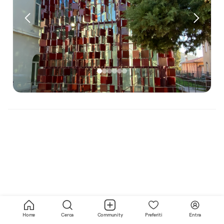
Home
Cerca
Community
Preferiti
Entra