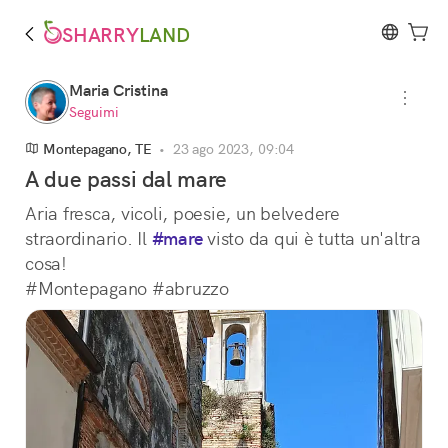
SHARRY
LAND
Maria Cristina
Seguimi
Montepagano, TE
•
23 ago 2023, 09:04
A due passi dal mare
Aria fresca, vicoli, poesie, un belvedere 
straordinario. Il 
#mare
 visto da qui è tutta un'altra 
cosa!
#Montepagano #abruzzo