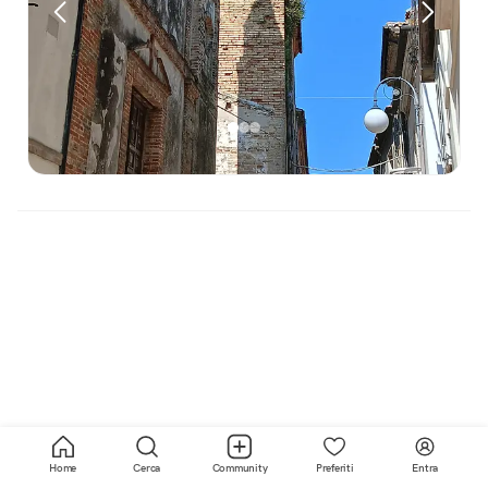
Home
Cerca
Community
Preferiti
Entra