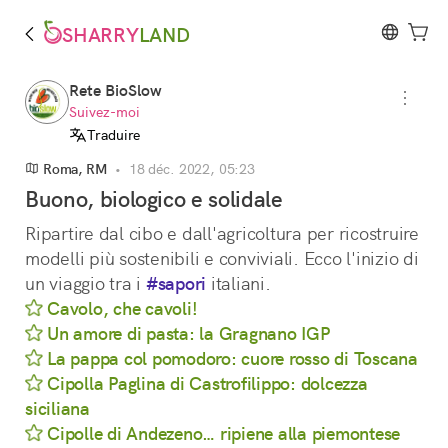
SHARRY
LAND
Rete BioSlow
Suivez-moi
Traduire
Roma, RM
•
18 déc. 2022, 05:23
Buono, biologico e solidale
Ripartire dal cibo e dall'agricoltura per ricostruire 
modelli più sostenibili e conviviali. Ecco l'inizio di 
un viaggio tra i 
#sapori
 italiani. 
Cavolo, che cavoli!
Un amore di pasta: la Gragnano IGP
La pappa col pomodoro: cuore rosso di Toscana
Cipolla Paglina di Castrofilippo: dolcezza
siciliana
Cipolle di Andezeno… ripiene alla piemontese