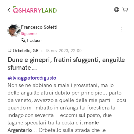
SHARRY
LAND
Francesco Soletti
Sígueme
Traducir
Orbetello, GR
•
18 nov 2023, 22:00
Dune e ginepri, fratini sfuggenti, anguille
sfumate...
#ilviaggiatoredigusto
Non se ne abbiano a male i grossetani, ma io 
delle anguille altrui dubito per principio... parlo 
da veneto, avvezzo a quelle delle mie parti... così 
quando mi imbatto in un'anguilla forestiera la 
indago con severità... eccomi sul posto, due 
lagune speculari tra la costa e il 
monte
Argentario
... Orbetello sulla strada che le 