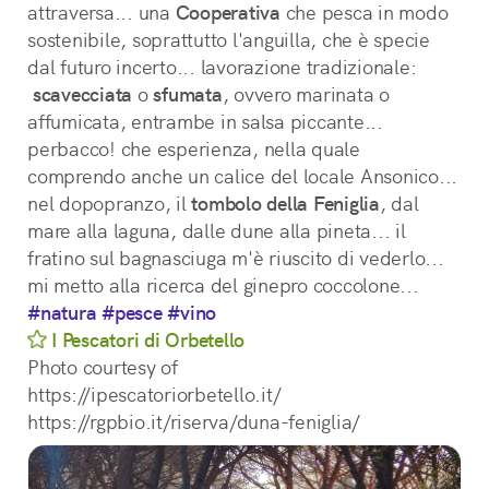
attraversa... una 
Cooperativa
 che pesca in modo 
sostenibile, soprattutto l'anguilla, che è specie 
dal futuro incerto... lavorazione tradizionale:
scavecciata
 o 
sfumata
, ovvero marinata o 
affumicata, entrambe in salsa piccante... 
perbacco! che esperienza, nella quale 
comprendo anche un calice del locale Ansonico... 
nel dopopranzo, il 
tombolo della Feniglia
, dal 
mare alla laguna, dalle dune alla pineta... il 
fratino sul bagnasciuga m'è riuscito di vederlo... 
mi metto alla ricerca del ginepro coccolone...
#natura
#pesce
#vino
I Pescatori di Orbetello
Photo courtesy of
https://ipescatoriorbetello.it/
https://rgpbio.it/riserva/duna-feniglia/