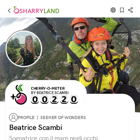
SHARRY
LAND
CHERRY-O-METER
BY BEATRICE SCAMBI
PROFILE } SEEKER OF WONDERS
Beatrice Scambi
Sognatrice con il mare negli occhi