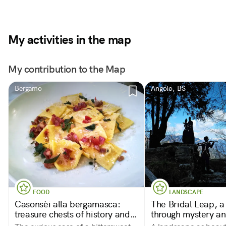
My activities in the map
My contribution to the Map
Bergamo
Angolo, BS
FOOD
LANDSCAPE
Casonsèi alla bergamasca:
The Bridal Leap, a
treasure chests of history and
through mystery an
taste