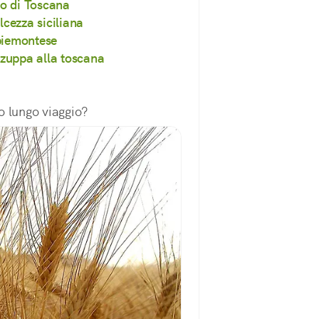
o di Toscana
lcezza siciliana
 piemontese
a zuppa alla toscana
o lungo viaggio?