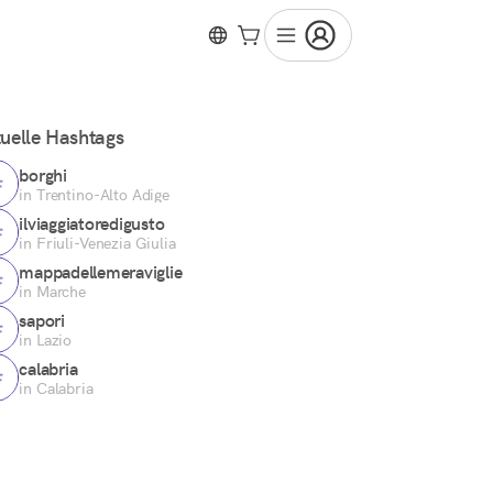
uelle Hashtags
borghi
in Trentino-Alto Adige
ilviaggiatoredigusto
in Friuli-Venezia Giulia
mappadellemeraviglie
in Marche
sapori
in Lazio
calabria
in Calabria