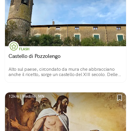
FLASH
Castello di Pozzolengo
Alto sul paese, circondato da mura che abbracciano
anche il ricetto, sorge un castello del XIII secolo. Delle
sue numerose torri, una dà accesso al ricetto, un’altra,
cilindrica, funge da campanile.
12km | Medole, MN