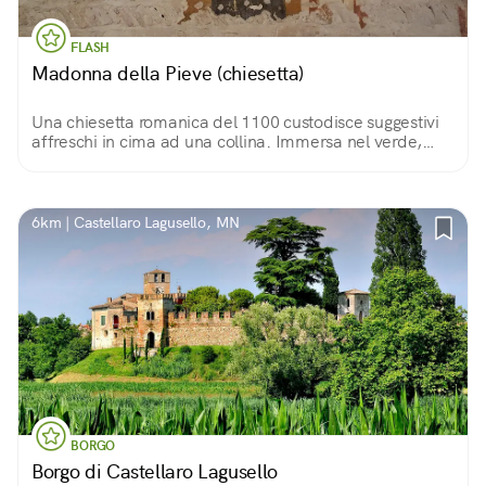
FLASH
Madonna della Pieve (chiesetta)
Una chiesetta romanica del 1100 custodisce suggestivi
affreschi in cima ad una collina. Immersa nel verde,
risalta per il colore delle sue pietre, e si gode il
panorama sulla Pianura Padana.
6km | Castellaro Lagusello, MN
BORGO
Borgo di Castellaro Lagusello