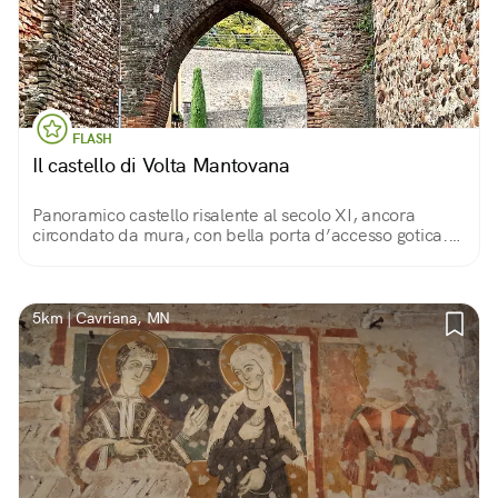
FLASH
Il castello di Volta Mantovana
Panoramico castello risalente al secolo XI, ancora
circondato da mura, con bella porta d’accesso gotica.
Sulla stessa piazza si trovano Palazzo Gonzaga e le sue
scuderie, spesso sede di mostre.
5km | Cavriana, MN