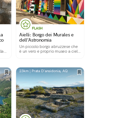
FLASH
la
Aielli: Borgo dei Murales e
co
dell’Astronomia
Un piccolo borgo abruzzese che
lla
è un vero e proprio museo a cielo
aperto dove si uniscono storia,
tradizioni e modernità. Qui si
possono ammirare oltre 30 opere
realizzate da street artist.
a
23km | Prata D'ansidonia, AQ