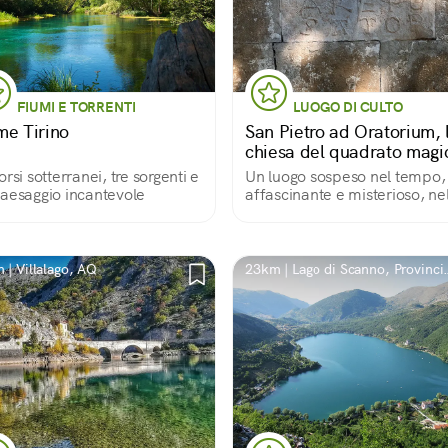
FIUMI E TORRENTI
LUOGO DI CULTO
me Tirino
San Pietro ad Oratorium, 
chiesa del quadrato magi
orsi sotterranei, tre sorgenti e
Un luogo sospeso nel tempo,
aesaggio incantevole
affascinante e misterioso, ne
vallata del fiume Tirino
 | Villalago, AQ
23km | Lago di Scanno, Provinci
dell'Aquila, Italia