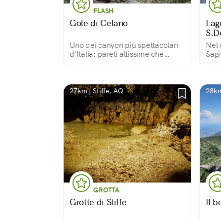
FLASH
Gole di Celano
Lag
S.D
Uno dei canyon più spettacolari
Nel 
d'Italia: pareti altissime che
Sagi
nascondono il sole, il greto del
più 
torrente da risalire... Avventura e
sorg
bellezza.
natu
da u
27km | Stiffe, AQ
28km
al S
GROTTA
Grotte di Stiffe
Il 