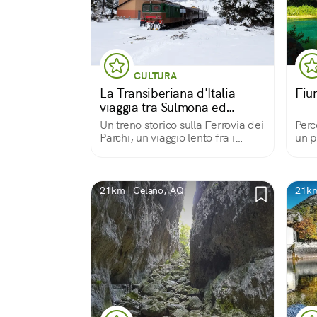
CULTURA
La Transiberiana d'Italia
Fiu
viaggia tra Sulmona ed
Isernia
Un treno storico sulla Ferrovia dei
Perc
Parchi, un viaggio lento fra i
un p
paesaggi del Centro Italia
21km | Celano, AQ
21km