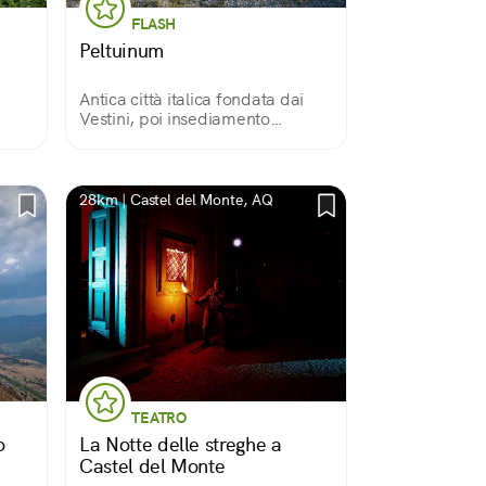
FLASH
Peltuinum
Antica città italica fondata dai
Vestini, poi insediamento
romano, oggi affascinante sito
archeologico affacciato sul Gran
Sasso, la Maiella e il Sirente
28km | Castel del Monte, AQ
TEATRO
o
La Notte delle streghe a
Castel del Monte