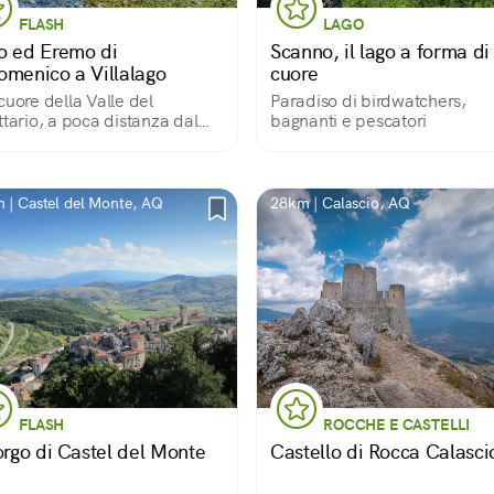
FLASH
LAGO
o ed Eremo di
Scanno, il lago a forma di
omenico a Villalago
cuore
cuore della Valle del
Paradiso di birdwatchers,
ttario, a poca distanza dal
bagnanti e pescatori
rinomato lago di Scanno,
e un altro spettacolo della
ra: un lago puro impreziosito
n suggestivo eremo dedicato
 | Castel del Monte, AQ
28km | Calascio, AQ
anto.
FLASH
ROCCHE E CASTELLI
borgo di Castel del Monte
Castello di Rocca Calasci