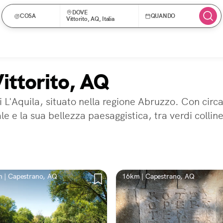
DOVE
COSA
QUANDO
Vittorito, AQ, Italia
Vittorito, AQ
i L'Aquila, situato nella regione Abruzzo. Con circa
le e la sua bellezza paesaggistica, tra verdi colli
 | Capestrano, AQ
16km | Capestrano, AQ