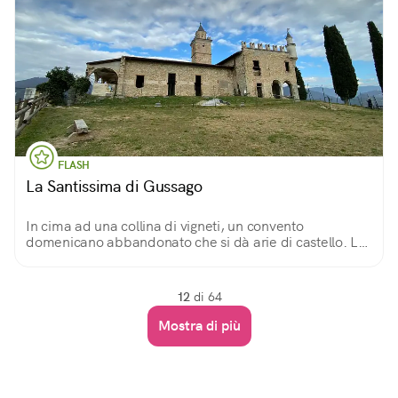
FLASH
La Santissima di Gussago
In cima ad una collina di vigneti, un convento
domenicano abbandonato che si dà arie di castello. La
passeggiata per raggiungerlo e la vista sulla
Franciacorta sono bellissime.
12
di 64
Mostra di più