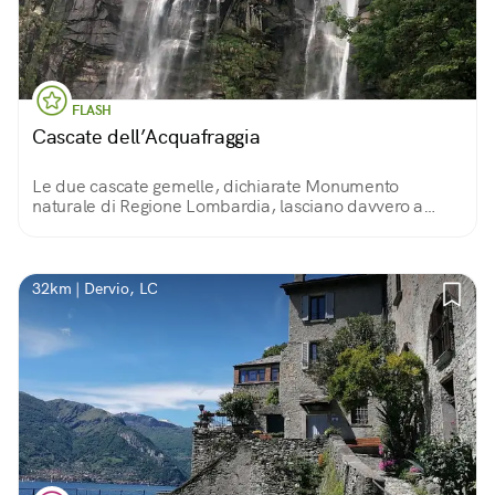
FLASH
Cascate dell’Acquafraggia
Le due cascate gemelle, dichiarate Monumento
naturale di Regione Lombardia, lasciano davvero a
bocca aperta! Si possono ammirare a Piuro, lungo la SS
37 che da Chiavenna conduce a St.Moritz.
32km | Dervio, LC