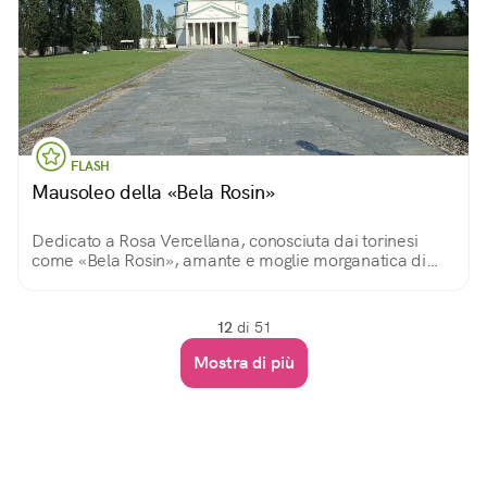
FLASH
Mausoleo della «Bela Rosin»
Dedicato a Rosa Vercellana, conosciuta dai torinesi
come «Bela Rosin», amante e moglie morganatica di
Vittorio Emanuele II, fu eretto per custodirne le spoglie
mortali. Oggi è spazio espositivo.
12
di 51
Mostra di più