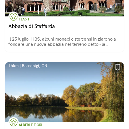
FLASH
Abbazia di Staffarda
Il 25 luglio 1135, alcuni monaci cistercensi iniziarono a
fondare una nuova abbazia nel terreno detto «la
staffarda», nel territorio dell'antico Marchesato di
Saluzzo.
16km | Racconigi, CN
ALBERI E FIORI