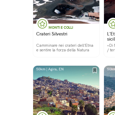
MONTI E COLLI
Crateri Silvestri
L'E
sici
Camminare nei crateri dell'Etna
«Di 
e sentire la forza della Natura
/ te
Così
perc
cant
è un
50km | Agira, EN
50km