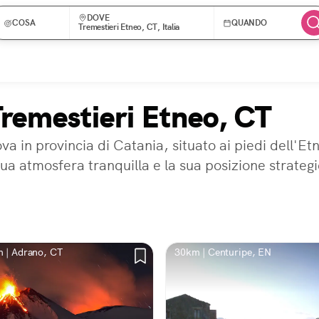
DOVE
COSA
QUANDO
Tremestieri Etneo, CT, Italia
Tremestieri Etneo, CT
ova in provincia di Catania, situato ai piedi dell'E
sua atmosfera tranquilla e la sua posizione strate
 | Adrano, CT
30km | Centuripe, EN