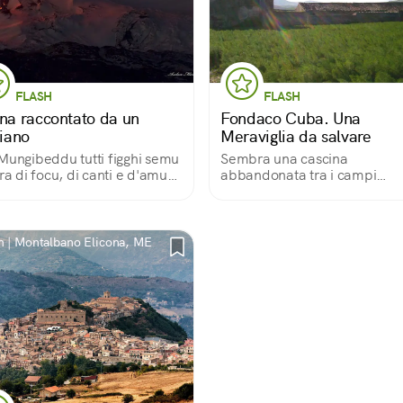
FLASH
FLASH
tna raccontato da un
Fondaco Cuba. Una
liano
Meraviglia da salvare
Mungibeddu tutti figghi semu
Sembra una cascina
rra di focu, di canti e d'amuri»
abbandonata tra i campi
 si apre un canto siciliano,
dell'entroterra siciliano, ma è
hé in questa terra di fuoco,
un'antichissima stazione di p
i e amore, il grande vulcano
una locanda che ospitò perfi
 Monte Bello e paterno.
un re e una regina.
 | Montalbano Elicona, ME