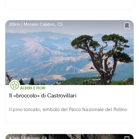
35km | Morano Calabro, CS
ALBERI E FIORI
Il «broccolo» di Castrovillari
Il pino loricato, simbolo del Parco Nazionale del Pollino
43km | Palinuro, SA