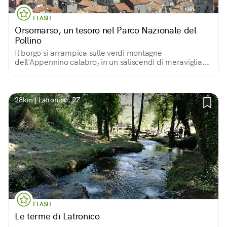
FLASH
Orsomarso, un tesoro nel Parco Nazionale del
Pollino
Il borgo si arrampica sulle verdi montagne
dell'Appennino calabro, in un saliscendi di meraviglia.
Storicamente terra di santi e battaglie, oggi è
soprattutto un luogo dove l'accoglienza è di casa!
28km | Latronico, PZ
FLASH
Le terme di Latronico