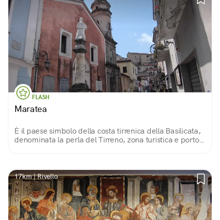
FLASH
Maratea
È il paese simbolo della costa tirrenica della Basilicata,
denominata la perla del Tirreno, zona turistica e porto;
è immersa in una natura rigogliosa e sede di
manifestazioni ed eventi mondani.
17km | Rivello