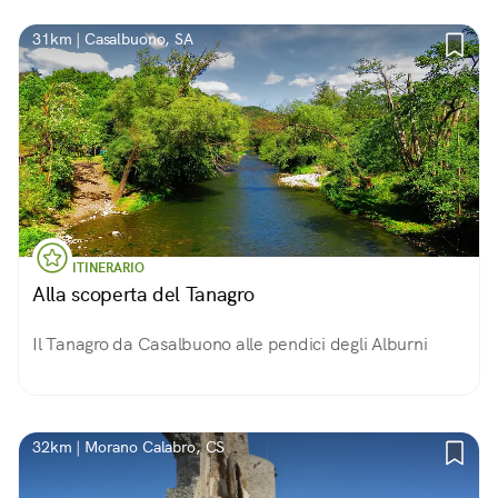
31km | Casalbuono, SA
ITINERARIO
Alla scoperta del Tanagro
Il Tanagro da Casalbuono alle pendici degli Alburni
32km | Morano Calabro, CS