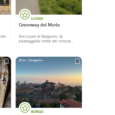
LUOGO
Greenway del Morla
eche
Nel cuore di Bergamo, la
passeggiata verde dei cinque
sensi
8km | Bergamo
BORGO