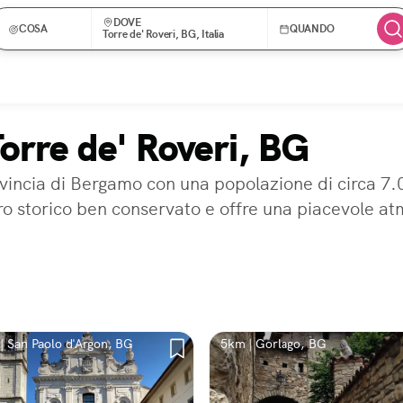
DOVE
COSA
QUANDO
Torre de' Roveri, BG, Italia
Torre de' Roveri, BG
vincia di Bergamo con una popolazione di circa 7.00
 storico ben conservato e offre una piacevole atm
| San Paolo d'Argon, BG
5km | Gorlago, BG