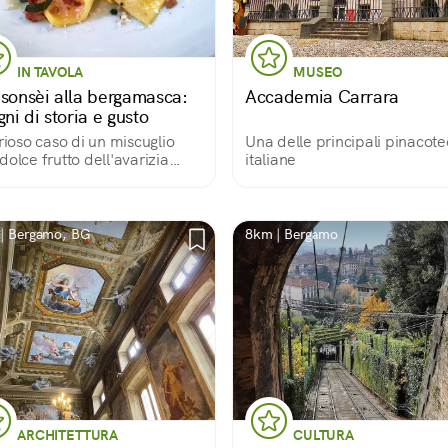
IN TAVOLA
MUSEO
asonsèi alla bergamasca:
Accademia Carrara
gni di storia e gusto
urioso caso di un miscuglio
Una delle principali pinacot
dolce frutto dell'avarizia
italiane
ntato poi un capolavoro.
| Bergamo, BG
8km | Bergamo
ARCHITETTURA
CULTURA