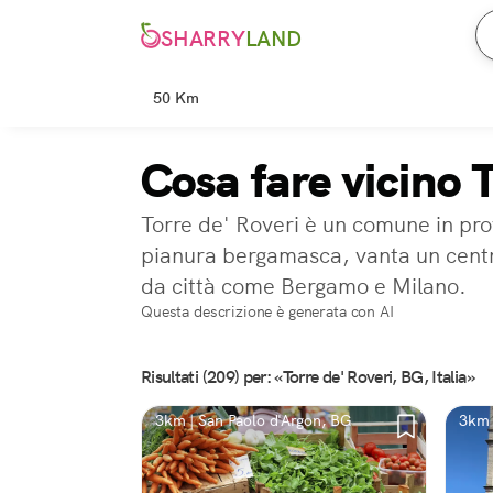
SHARRY
LAND
50 Km
Cosa fare vicino 
Torre de' Roveri è un comune in pro
pianura bergamasca, vanta un centro
da città come Bergamo e Milano.
Questa descrizione è generata con AI
Risultati (209) per: «Torre de' Roveri, BG, Italia»
3km | San Paolo d'Argon, BG
3km 