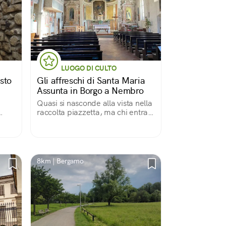
LUOGO DI CULTO
sto
Gli affreschi di Santa Maria
Assunta in Borgo a Nembro
Quasi si nasconde alla vista nella
raccolta piazzetta, ma chi entra
o il
trova un tesoro di affreschi
di
a e
8km | Bergamo