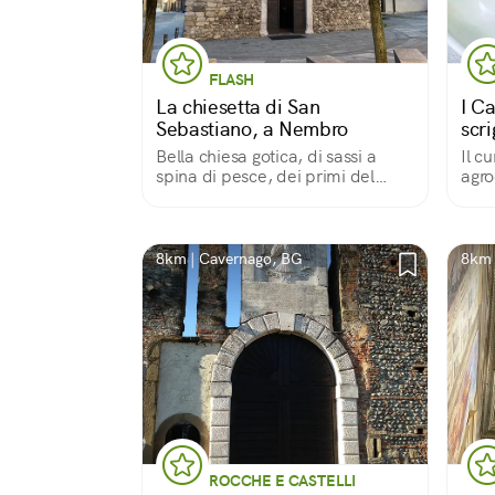
FLASH
La chiesetta di San
I C
Sebastiano, a Nembro
scri
Bella chiesa gotica, di sassi a
Il c
spina di pesce, dei primi del
agro
‘400, con preziosi affreschi che si
dive
alternano ad altri più ingenui e
naif, e una bella pala d’altare di
Antonio Marinoni.
8km | Cavernago, BG
8km 
ROCCHE E CASTELLI