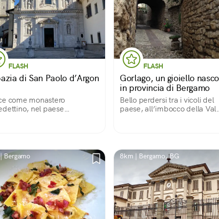
FLASH
FLASH
azia di San Paolo d’Argon
Gorlago, un gioiello nasco
in provincia di Bergamo
ce come monastero
Bello perdersi tra i vicoli del
dettino, nel paese
paese, all’imbocco della Val
imo, San Paolo d'Argon.
Cavallina, che conserva integr
rutturato nel 1500, di quel
suo nucleo medioevale fatto 
odo conserva due chiostri.
stradine strette, case di pietr
1600 sono la Sala del
raffinate ville tra ‘500 e ‘600.
tolo, il Refettorio e la chiesa.
| Bergamo
8km | Bergamo, BG