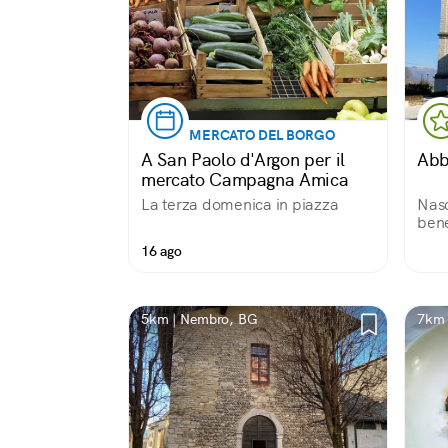
MERCATO DEL BORGO
A San Paolo d'Argon per il
Abb
mercato Campagna Amica
La terza domenica in piazza
Nas
bene
omon
16 ago
Rist
peri
Del 
Capi
5km | Nembro, BG
7km 