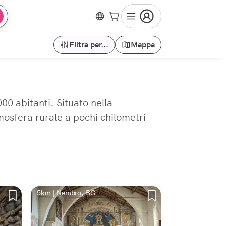
Filtra per...
Mappa
0 abitanti. Situato nella
osfera rurale a pochi chilometri
5km | Nembro, BG