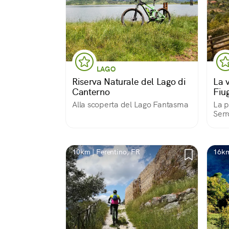
LAGO
Riserva Naturale del Lago di
La v
Canterno
Fiu
Alla scoperta del Lago Fantasma
La p
Serr
otti
riqu
disu
magn
10km | Ferentino, FR
16km
del 