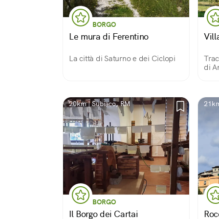
BORGO
Le mura di Ferentino
Vil
La città di Saturno e dei Ciclopi
Trac
di A
20km | Subiaco, RM
21km
BORGO
Il Borgo dei Cartai
Roc