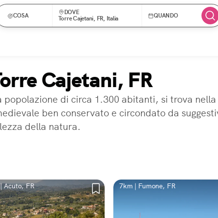
DOVE
COSA
QUANDO
Torre Cajetani, FR, Italia
Torre Cajetani, FR
 popolazione di circa 1.300 abitanti, si trova nella
edievale ben conservato e circondato da suggestivi
llezza della natura.
| Acuto, FR
7km | Fumone, FR