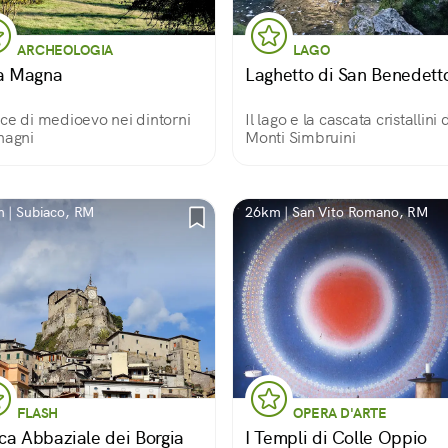
ARCHEOLOGIA
LAGO
la Magna
Laghetto di San Benedett
ce di medioevo nei dintorni
Il lago e la cascata cristallini 
nagni
Monti Simbruini
 | Subiaco, RM
26km | San Vito Romano, RM
FLASH
OPERA D'ARTE
ca Abbaziale dei Borgia
I Templi di Colle Oppio