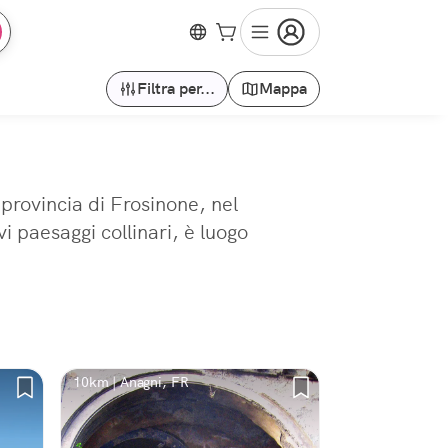
Filtra per...
Mappa
 provincia di Frosinone, nel
 paesaggi collinari, è luogo
10km | Anagni, FR