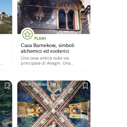
FLASH
Casa Barnekow, simboli
alchemici ed esoterici
Una casa antica sulla via
a
principale di Anagni. Una
tta
facciata piena di simboli esoterici
Via
e segreti alchemici svelati in
mi
lapidi arcane. Il lascito di un
pittore alchimista svedese nel
19km | Subiaco, RM
secondo 800.