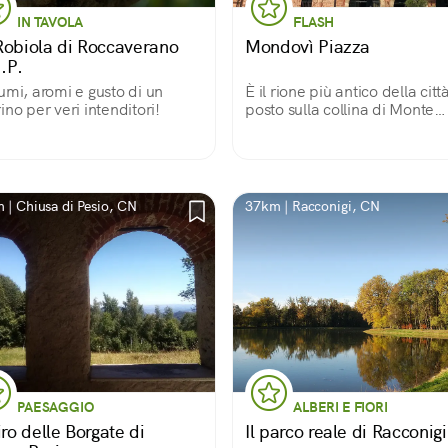
IN TAVOLA
FLASH
Robiola di Roccaverano
Mondovì Piazza
.P.
umi, aromi e gusto di un
È il rione più antico della citt
ino per veri intenditori!
posto sulla collina di Monte
Regale. Le preziose facciate
affrescate dei suoi palazzi e i
belvedere con vista sulle La
ne fanno un piccolo gioiello!
 | Chiusa di Pesio, CN
37km | Racconigi, CN
PAESAGGIO
ALBERI E FIORI
iro delle Borgate di
Il parco reale di Racconigi