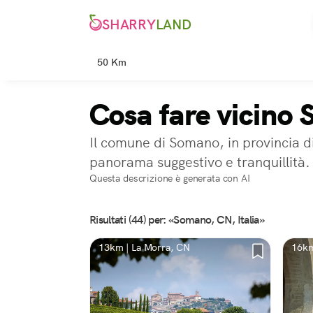
SHARRY
LAND
50 Km
Cosa fare vicino
Il comune di Somano, in provincia di
panorama suggestivo e tranquillità. 
Questa descrizione è generata con AI
Risultati (44) per: «Somano, CN, Italia»
13km | La Morra, CN
16km