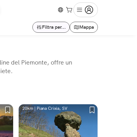
Filtra per...
Mappa
lline del Piemonte, offre un
iete.
20km | Piana Crixia, SV