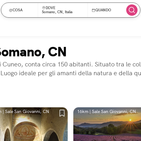
DOVE
COSA
QUANDO
Somano, CN, Italia
 Somano, CN
 Cuneo, conta circa 150 abitanti. Situato tra le co
Luogo ideale per gli amanti della natura e della qu
 | Sale San Giovanni, CN
16km | Sale San Giovanni, CN