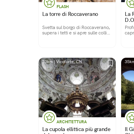
FLASH
La torre di Roccaverano
La 
D.O
Svetta sul borgo di Roccaverano,
Prof
supera i tetti e si apre sulle colline
capr
astigiane fino all'orizzonte.
23km | Vicoforte, CN
35km
ARCHITETTURA
La cupola ellittica più grande
Il G