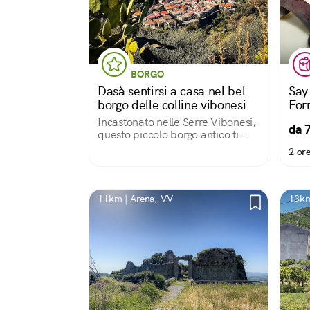
BORGO
Dasà sentirsi a casa nel bel
Say
borgo delle colline vibonesi
For
Incastonato nelle Serre Vibonesi,
da 
questo piccolo borgo antico ti
accoglie tra sapori, tradizioni
2 or
alberi secolari e meraviglie
nascoste in piena vista
11km | Arena, VV
13km