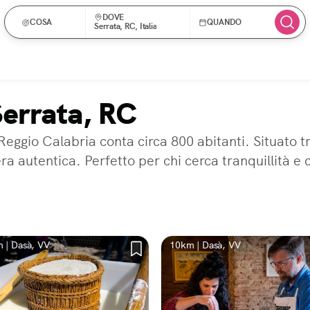
DOVE
COSA
QUANDO
Serrata, RC, Italia
Serrata, RC
 Reggio Calabria conta circa 800 abitanti. Situato t
 autentica. Perfetto per chi cerca tranquillità e c
 | Dasà, VV
10km | Dasà, VV