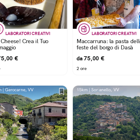
LABORATORI CREATIVI
LABORATORI CREATIVI
 Cheese! Crea il Tuo
Maccarruna: la pasta dell
maggio
feste del borgo di Dasà
75,00 €
da 75,00 €
e
2 ore
 | Gerocarne, VV
15km | Sorianello, VV