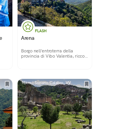
FLASH
e
Arena
Borgo nell'entroterra della
provincia di Vibo Valentia, ricco
di storia e cultura, nacque come
colonia greca, grazie alla sua
posizione divenne municipio
romano e importante feudo
medievale.
15km | Soriano Calabro, VV