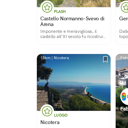
FLASH
Castello Normanno-Svevo di
Ger
Arena
Imponente e meravigliosa, il
Dall
castello all’XI secolo fu ricostruito
topo
per la maggior parte dai
dei 
Conclubet come roccaforte di un
bott
feudo talmente vasto tanto da
la t
chiamarsi «Stato di Arena».
prod
15km | Nicotera
Fabr
terr
Fab
LUOGO
Nicotera