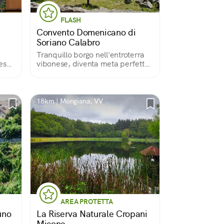
FLASH
Convento Domenicano di
Soriano Calabro
Tranquillo borgo nell'entroterra
ese
vibonese, diventa meta perfetta
te,
per una immersione nella cultura
sacra grazie alla presenza dei
ed
ruderi del Convento
Domenicano, anticamente tra i
18km | Mongiana, VV
più ricchi d'Europa.
AREA PROTETTA
uno
La Riserva Naturale Cropani
Micone