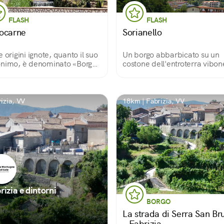
FLASH
FLASH
ocarne
Sorianello
e origini ignote, quanto il suo
Un borgo abbarbicato su un
nimo, è denominato «Borgo
costone dell'entroterra vibon
Vasai» per via delle sue
e dalle origini semi-sconosciu
eghe artigiane che, seguendo
che secondo alcuni studiosi
radizione, ancora oggi
risalirebbero all'età dei Goti 
ucono vasellame in
agli insediamenti del
izia, VV
18km | Fabrizia, VV
acotta.
monachesimo eremita.
rizia e dintorni
BORGO
La strada di Serra San Br
– Fabrizia