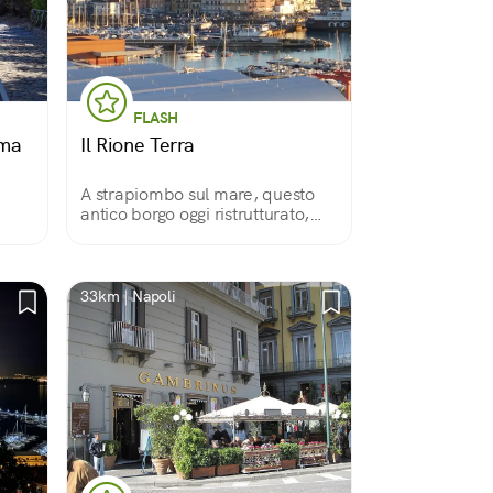
FLASH
uma
Il Rione Terra
A strapiombo sul mare, questo
antico borgo oggi ristrutturato,
oli.
sovrasta il porto di Pozzuoli e
regala panorami meravigliosi ed
i
emozionanti.
33km | Napoli