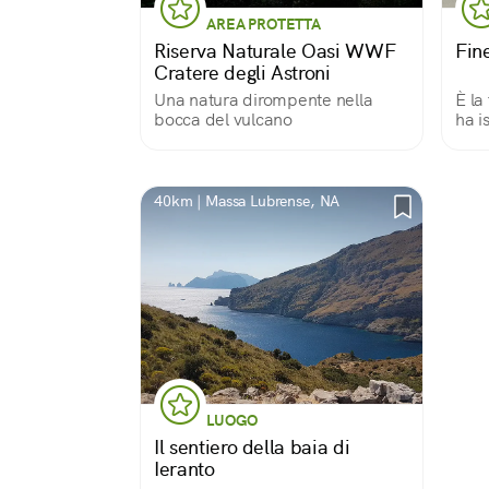
AREA PROTETTA
Riserva Naturale Oasi WWF
Fin
Cratere degli Astroni
Una natura dirompente nella
È la
bocca del vulcano
ha i
trad
ragg
bivi
per 
40km | Massa Lubrense, NA
Napo
LUOGO
Il sentiero della baia di
Ieranto