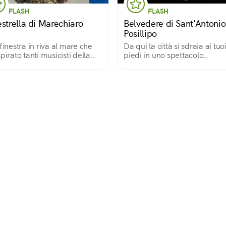
FLASH
FLASH
estrella di Marechiaro
Belvedere di Sant'Antonio
Posillipo
 finestra in riva al mare che
Da qui la città si sdraia ai tuo
spirato tanti musicisti della
piedi in uno spettacolo
izione napoletana. Si
emozionante, soprattutto la s
iunge in circa 20 minuti dal
con una vista meravigliosa su
o tra via Cordoglio e la strada
Castel dell'Ovo, il golfo e, a
il belvedere Paradiso di
coronare il tutto, il maestoso
li.
Vesuvio.