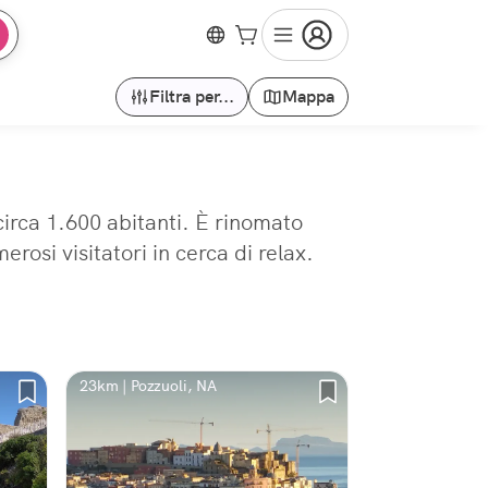
Filtra per...
Mappa
 circa 1.600 abitanti. È rinomato
erosi visitatori in cerca di relax.
23km | Pozzuoli, NA