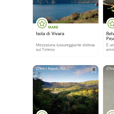
MARE
Isola di Vivara
Bel
Pro
Mezzaluna lussureggiante distesa
È un
sul Tirreno
ammi
sepa
di te
27km | Napoli, NA
27km