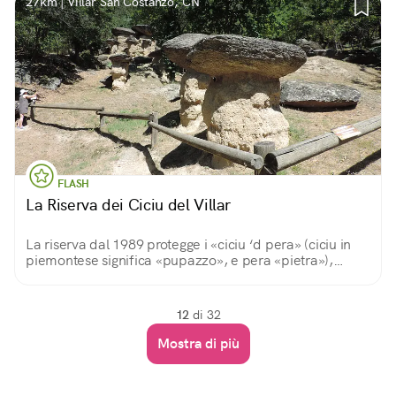
27km | Villar San Costanzo, CN
FLASH
La Riserva dei Ciciu del Villar
La riserva dal 1989 protegge i «ciciu ‘d pera» (ciciu in
piemontese significa «pupazzo», e pera «pietra»),
chiamati anche «colonne di erosione», risalgono alla
fine dell’ultima era glaciale.
12
di 32
Mostra di più