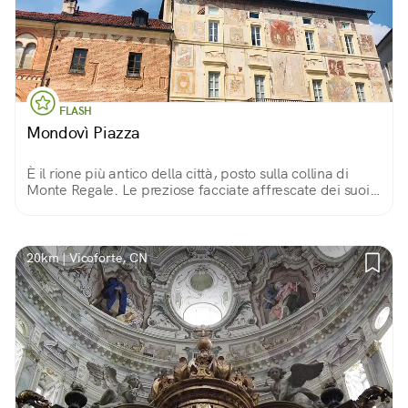
FLASH
Mondovì Piazza
È il rione più antico della città, posto sulla collina di
Monte Regale. Le preziose facciate affrescate dei suoi
palazzi e il belvedere con vista sulle Langhe ne fanno
un piccolo gioiello!
20km | Vicoforte, CN