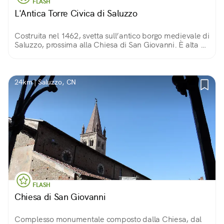
FLASH
L'Antica Torre Civica di Saluzzo
Costruita nel 1462, svetta sull’antico borgo medievale di
Saluzzo, prossima alla Chiesa di San Giovanni. È alta 48
metri: se avete voglia di salire i 130 gradini, potrete
godere di un ampio panorama.
24km | Saluzzo, CN
FLASH
Chiesa di San Giovanni
Complesso monumentale composto dalla Chiesa, dal