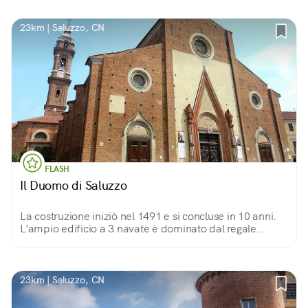
23km | Saluzzo, CN
FLASH
Il Duomo di Saluzzo
La costruzione iniziò nel 1491 e si concluse in 10 anni.
L'ampio edificio a 3 navate è dominato dal regale
crocefisso ligneo del '400 appeso all'arco trionfale che
introduce al presbiterio.
23km | Saluzzo, CN