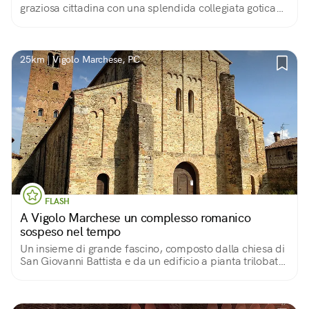
graziosa cittadina con una splendida collegiata gotica
ricca di affreschi tardo quattrocenteschi, importante
tappa sulla via Francigena.
25km | Vigolo Marchese, PC
FLASH
A Vigolo Marchese un complesso romanico
sospeso nel tempo
Un insieme di grande fascino, composto dalla chiesa di
San Giovanni Battista e da un edificio a pianta trilobata
che fu prima tempio pagano e poi battistero.