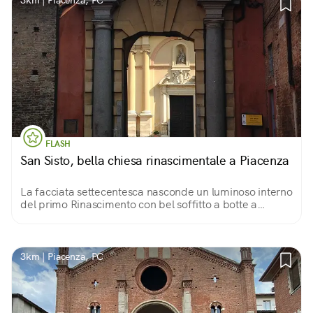
3km | Piacenza, PC
FLASH
San Sisto, bella chiesa rinascimentale a Piacenza
La facciata settecentesca nasconde un luminoso interno
del primo Rinascimento con bel soffitto a botte a
riquadri e cupola affrescata. Splendido il coro
intarsiato.
3km | Piacenza, PC