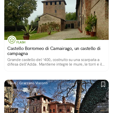
FLASH
Castello Borromeo di Camairago, un castello di
campagna
Grande castello del ‘400, costruito su una scarpata a
difesa dell’Adda. Mantiene integre le mure, le torri e il
rivellino con il doppio ingresso, carraio e pedonale.
Affascinante vista sul fiume.
16km | Grazzano Visconti