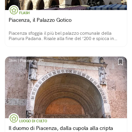
FLASH
Piacenza, il Palazzo Gotico
Piacenza sfoggia il più bel palazzo comunale della
Pianura Padana. Risale alla fine del ‘200 e spicca in
mezzo alla vivace piazza coi sui poderosi pilastri, le
arcate gotiche e il marmo candido.
3km | Piacenza, PC
LUOGO DI CULTO
Il duomo di Piacenza, dalla cupola alla cripta