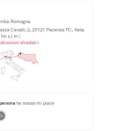
milia-Romagna
iazza Cavalli, 2, 29121 Piacenza PC, Italia
61m s.l.m.)
ndicazioni stradali
persona
ha messo mi piace
CL