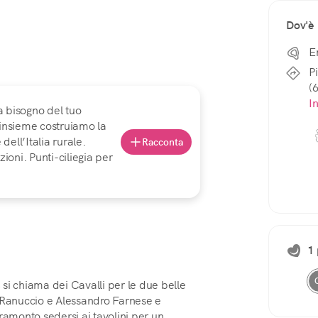
Dov'è
E
P
(
I
a bisogno del tuo
 insieme costruiamo la
ell’Italia rurale.
Racconta
ioni. Punti-ciliegia per
1 
, si chiama dei Cavalli per le due belle
 Ranuccio e Alessandro Farnese e
 tramonto sedersi ai tavolini per un