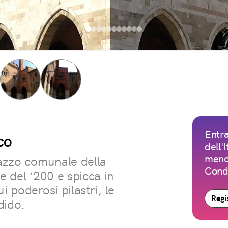
Entra
co
dell'
meno 
lazzo comunale della
Condi
e del ‘200 e spicca in
i poderosi pilastri, le
Regis
dido.