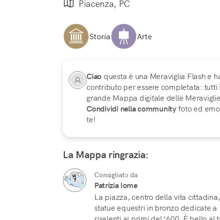
Piacenza, PC
Storia
Arte
Ciao
questa è una Meraviglia Flash e h
contributo per essere completata: tutti
grande Mappa digitale delle Meraviglie d
Condividi nella community
foto ed emoz
te!
La Mappa ringrazia:
Consigliato da
Patrizia Iome
La piazza, centro della vita cittadina
statue equestri in bronzo dedicate a
risalenti ai primi del ‘600. È bello al