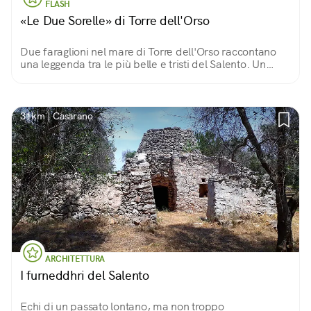
FLASH
«Le Due Sorelle» di Torre dell'Orso
Due faraglioni nel mare di Torre dell'Orso raccontano
una leggenda tra le più belle e tristi del Salento. Un
pescatore, dopo aver assistito alla tragedia, li battezzò
«Le due sorelle».
31km | Casarano
ARCHITETTURA
I furneddhri del Salento
Echi di un passato lontano, ma non troppo