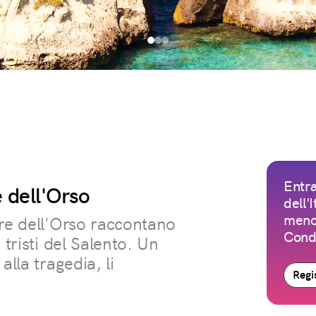
Entra
 dell'Orso
dell'
meno 
rre dell'Orso raccontano
Condi
 tristi del Salento. Un
alla tragedia, li
Regis