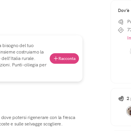
Dov'è
P
7
I
a bisogno del tuo
 insieme costruiamo la
ell’Italia rurale.
Racconta
ioni. Punti-ciliegia per
2 
 dove potersi rigenerare con la fresca
oste e sulle selvagge scogliere.