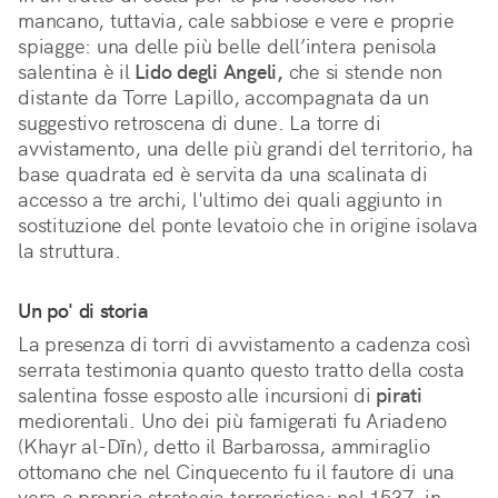
mancano, tuttavia, cale sabbiose e vere e proprie
spiagge: una delle più belle dell’intera penisola
salentina è il
Lido degli Angeli,
che si stende non
distante da Torre Lapillo, accompagnata da un
suggestivo retroscena di dune. La torre di
avvistamento, una delle più grandi del territorio, ha
base quadrata ed è servita da una scalinata di
accesso a tre archi, l'ultimo dei quali aggiunto in
sostituzione del ponte levatoio che in origine isolava
la struttura.
Un po' di storia
La presenza di torri di avvistamento a cadenza così
serrata testimonia quanto questo tratto della costa
salentina fosse esposto alle incursioni di
pirati
mediorentali. Uno dei più famigerati fu Ariadeno
(Khayr al-Dīn), detto il Barbarossa, ammiraglio
ottomano che nel Cinquecento fu il fautore di una
vera e propria strategia terroristica: nel 1537, in