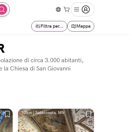
Filtra per...
Mappa
R
azione di circa 3.000 abitanti,
me la Chiesa di San Giovanni
12km | Sabbioneta, MN