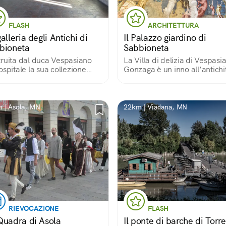
FLASH
ARCHITETTURA
alleria degli Antichi di
Il Palazzo giardino di
bioneta
Sabbioneta
ruita dal duca Vespasiano
La Villa di delizia di Vespasi
ospitale la sua collezione
Gonzaga è un inno all’antichi
te è una lunghissima galleria,
classica.
è vuota ma offre una
ordinaria prospettiva,
 tromp l’oeil di
 | Asola, MN
22km | Viadana, MN
e architetture.
RIEVOCAZIONE
FLASH
Quadra di Asola
Il ponte di barche di Torre