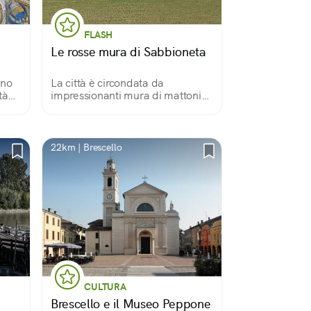
FLASH
Le rosse mura di Sabbioneta
ano
La città è circondata da
tà
impressionanti mura di mattoni
risalenti alla fondazione, nel
‘500; sono intervallate da sei
poderosi bastioni, con due
aperture, Porta Imperiale e Porta
22km | Brescello
della Vittoria.
CULTURA
Brescello e il Museo Peppone