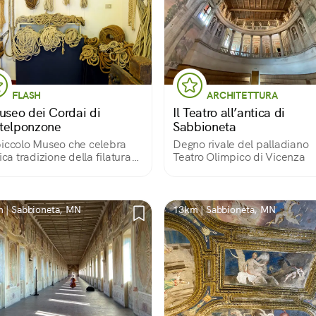
FLASH
ARCHITETTURA
Museo dei Cordai di
Il Teatro all’antica di
telponzone
Sabbioneta
iccolo Museo che celebra
Degno rivale del palladiano
tica tradizione della filatura
Teatro Olimpico di Vicenza
e corde di canapa, parte
rtante della storia e del
imonio culturale casalasco.
 | Sabbioneta, MN
13km | Sabbioneta, MN