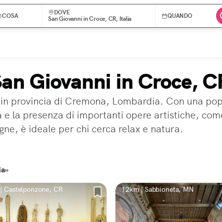
DOVE
COSA
QUANDO
San Giovanni in Croce, CR, Italia
San Giovanni in Croce, C
in provincia di Cremona, Lombardia. Con una popol
ità e la presenza di importanti opere artistiche, co
ne, è ideale per chi cerca relax e natura.
ia»
| Castelponzone, CR
12km | Sabbioneta, MN