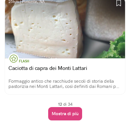
25km | Pimonte, NA
FLASH
Caciotta di capra dei Monti Lattari
Formaggio antico che racchiude secoli di storia della
pastorizia nei Monti Lattari, così definiti dai Romani per
la grande quantità di latte prodotta nel territorio. È uno
dei 580 PAT della Campania.
12
di 34
Mostra di più