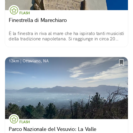
FLASH
Finestrella di Marechiaro
È la finestra in riva al mare che ha ispirato tanti musicisti
della tradizione napoletana. Si raggiunge in circa 20
minuti dal bivio tra via Cordoglio e la strada per il
belvedere Paradiso di Napoli.
13km | Ottaviano, NA
FLASH
Parco Nazionale del Vesuvio: La Valle