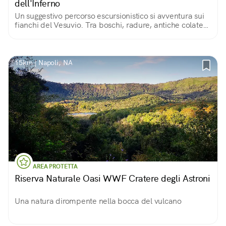
dell'Inferno
Un suggestivo percorso escursionistico si avventura sui
fianchi del Vesuvio. Tra boschi, radure, antiche colate
laviche e ginestre in fiore, si arriva piano piano al cono
del vulcano...
15km | Napoli, NA
AREA PROTETTA
Riserva Naturale Oasi WWF Cratere degli Astroni
Una natura dirompente nella bocca del vulcano