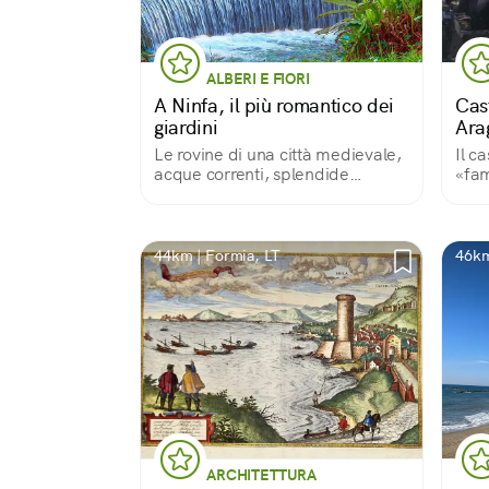
ALBERI E FIORI
A Ninfa, il più romantico dei
Cas
giardini
Ara
Le rovine di una città medievale,
Il c
acque correnti, splendide
«fam
fioriture
Gaet
così
cost
44km | Formia, LT
46km
ARCHITETTURA