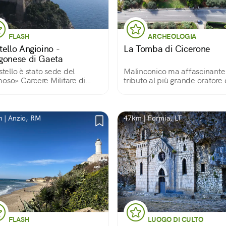
FLASH
ARCHEOLOGIA
tello Angioino -
La Tomba di Cicerone
gonese di Gaeta
astello è stato sede del
Malinconico ma affascinante
oso» Carcere Militare di
tributo al più grande oratore 
a fino al 1990 ed è chiamato
tutti i tempi
 poiché composto da 2 parti
ruite in epoche diverse!
 | Anzio, RM
47km | Formia, LT
FLASH
LUOGO DI CULTO