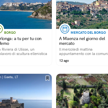
BORGO
MERCATO DEL BORGO
rlonga: a tu per tu con
A Maenza nel giorno del
ifemo
mercato
a Riviera di Ulisse, un
Il mercoledì mattina
lavoro di scultura ellenistica
appuntamento con la comuni
i produttori locali
12 ago
 | Gaeta, LT
41km | Cicerone, LT