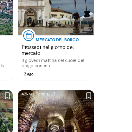
MERCATO DEL BORGO
Prossedi nel giorno del
mercato
Il giovedì mattina nel cuore del
tà e
borgo pontino
13 ago
43km | Formia, LT