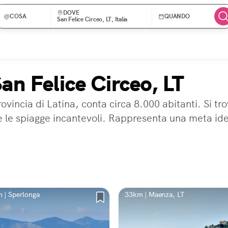
DOVE
COSA
QUANDO
San Felice Circeo, LT, Italia
San Felice Circeo, LT
ovincia di Latina, conta circa 8.000 abitanti. Si tro
 e le spiagge incantevoli. Rappresenta una meta ide
 | Sperlonga
33km | Maenza, LT