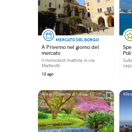
MERCATO DEL BORGO
A Priverno nel giorno del
Spe
mercato
Pol
Il mercoledì mattina in via
Sull
Matteotti
capo
12 ago
40km | Cisterna di Latina, LT
40km