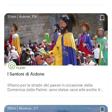
roccia che lo sostiene, culminata dalla torre piena che
osserva la valle.
31km | Aidone, EN
FLASH
I Santoni di Aidone
Sfilano per le strade del paese in occasione della
Domenica delle Palme: sono statue cave alte anche tre
metri che rappresentano i 12 apostoli. È un uomo, il
santaro, che le muove dall'interno.
32km | Nicolosi, CT