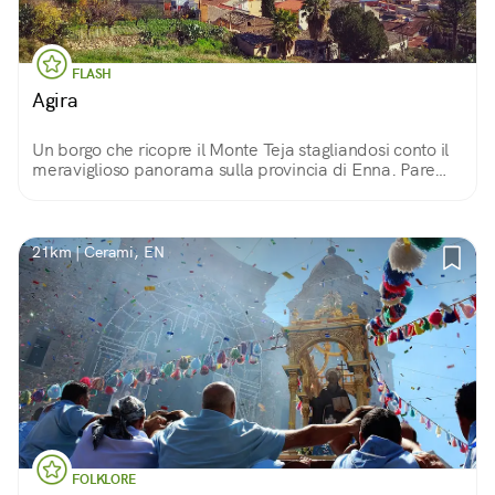
FLASH
Agira
Un borgo che ricopre il Monte Teja stagliandosi conto il
meraviglioso panorama sulla provincia di Enna. Pare
che sia un insediamento antichissimo, abitato fin da
prima che la Sicilia fosse un'isola.
21km | Cerami, EN
FOLKLORE