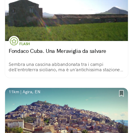
FLASH
Fondaco Cuba. Una Meraviglia da salvare
Sembra una cascina abbandonata tra i campi
dell'entroterra siciliano, ma è un'antichissima stazione
di posta, una locanda che ospitò perfino un re e una
regina.
11km | Agira, EN