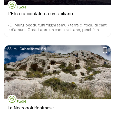
FLASH
L'Etna raccontato da un siciliano
«Di Mungibeddu tutti figghi semu / terra di focu, di canti
e d'amuri» Così si apre un canto siciliano, perché in
questa terra di fuoco, canti e amore, il grande vulcano è
un Monte Bello e paterno.
33km | Calascibetta, EN
FLASH
La Necropoli Realmese