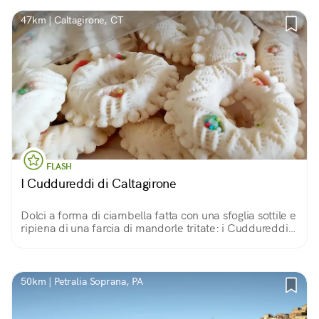
47km | Caltagirone, CT
FLASH
I Cuddureddi di Caltagirone
Dolci a forma di ciambella fatta con una sfoglia sottile e
ripiena di una farcia di mandorle tritate: i Cuddureddi
(o collorelle) di Caltagirone sono una vera squisitezza
della tradizione calatina.
50km | Petralia Soprana, PA