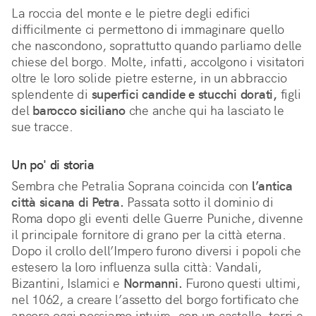
La roccia del monte e le pietre degli edifici
difficilmente ci permettono di immaginare quello
che nascondono, soprattutto quando parliamo delle
chiese del borgo. Molte, infatti, accolgono i visitatori
oltre le loro solide pietre esterne, in un abbraccio
splendente di
superfici candide e stucchi dorati,
figli
del
barocco siciliano
che anche qui ha lasciato le
sue tracce.
Un po' di storia
Sembra che Petralia Soprana coincida con
l’antica
città sicana di Petra.
Passata sotto il dominio di
Roma dopo gli eventi delle Guerre Puniche, divenne
il principale fornitore di grano per la città eterna.
Dopo il crollo dell’Impero furono diversi i popoli che
estesero la loro influenza sulla città: Vandali,
Bizantini, Islamici e
Normanni.
Furono questi ultimi,
nel 1062, a creare l’assetto del borgo fortificato che
ancora oggi possiamo intuire, con un castello, torri e