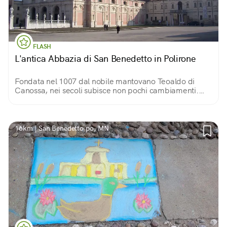
FLASH
L'antica Abbazia di San Benedetto in Polirone
Fondata nel 1007 dal nobile mantovano Teoaldo di
Canossa, nei secoli subisce non pochi cambiamenti.
L'area si compone di diversi edifici ed è uno dei più
grandi complessi monastici d'Italia.
16km | San Benedetto po, MN