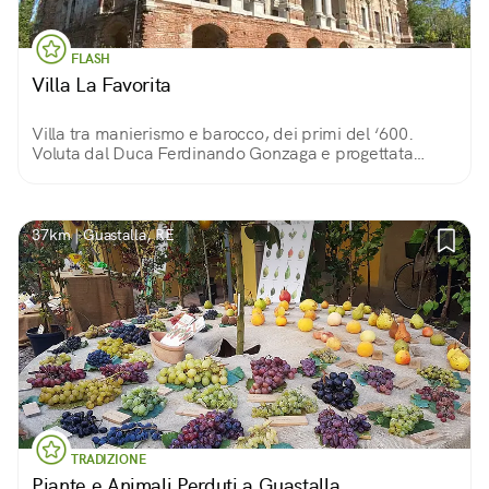
FLASH
Villa La Favorita
Villa tra manierismo e barocco, dei primi del ‘600.
Voluta dal Duca Ferdinando Gonzaga e progettata
dall’architetto Nicolò Sebregondi. Doveva ospitare la
corte ma non fu mai finita.
37km | Guastalla, RE
TRADIZIONE
Piante e Animali Perduti a Guastalla