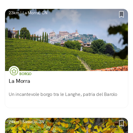
23km | La Morra, CN
BORGO
La Morra
Un incantevole borgo tra le Langhe, patria del Barolo
24km | Sassello, SV