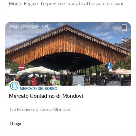
Monte Regale. Le preziose facciate affrescate dei suoi
palazzi e il belvedere con vista sulle Langhe ne fanno
un piccolo gioiello!
34km | Mondovì, CN
MERCATO DEL BORGO
Mercato Contadino di Mondovì
Tra le cose da fare a Mondovì
11 ago