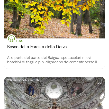
FLASH
Bosco della Foresta della Deiva
Alle porte del parco del Baigua, spettacolari rilievi
boschivi di faggi e pini digradano dolcemente verso il
mare, lasciando spazio a verdi praterie e macchie di
vegetazione mediterranea.
33km | Vicoforte, CN