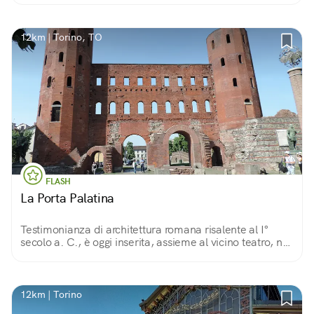
restaurato e di nuovo in servizio.
12km | Torino, TO
FLASH
La Porta Palatina
Testimonianza di architettura romana risalente al I°
secolo a. C., è oggi inserita, assieme al vicino teatro, nel
Parco Archeologico inaugurato nel 2006, in occasione
delle Olimpiadi invernali.
12km | Torino