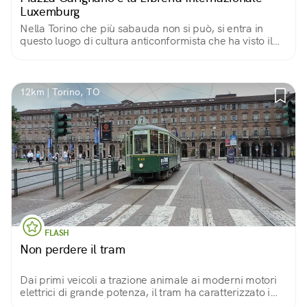
Luxemburg
Nella Torino che più sabauda non si può, si entra in
questo luogo di cultura anticonformista che ha visto il
passaggio di grandi nomi della letteratura.
12km | Torino, TO
FLASH
Non perdere il tram
Dai primi veicoli a trazione animale ai moderni motori
elettrici di grande potenza, il tram ha caratterizzato i
paesaggi urbani. È bello salire su un vecchio tram,