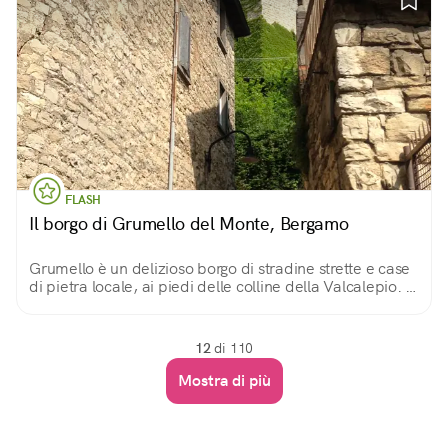
FLASH
Il borgo di Grumello del Monte, Bergamo
Grumello è un delizioso borgo di stradine strette e case
di pietra locale, ai piedi delle colline della Valcalepio. A
dominarlo un castello trecentesco una poderosa torre
ricoperta d’edera.
12
di 110
Mostra di più