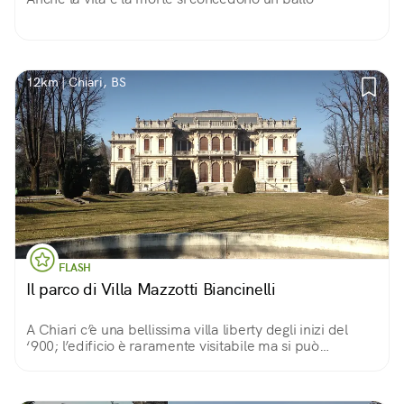
12km | Chiari, BS
FLASH
Il parco di Villa Mazzotti Biancinelli
A Chiari c’è una bellissima villa liberty degli inizi del
‘900; l’edificio è raramente visitabile ma si può
ammirare dall’esterno perché è circondato da un
grande parco scenografico.