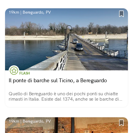
torre del Bramante.
19km | Bereguardo, PV
FLASH
Il ponte di barche sul Ticino, a Bereguardo
Quello di Bereguardo è uno dei pochi ponti su chiatte
rimasti in Italia. Esiste dal 1374, anche se le barche di
legno sono state sostituite agli inizi del ‘900 con barche
di cemento.
19km | Bereguardo, PV