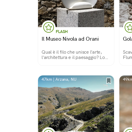
FLASH
Il Museo Nivola ad Orani
Gol
Qual è il filo che unisce l'arte,
Scav
l'architettura e il paesaggio? Lo
Flum
scopriamo qui, aggirandoci tra le
più 
opere dell'artista e scultore
monu
oranese Costantino Nivola (1911-
bell
1988).
biod
47km | Arzana, NU
49km
rara