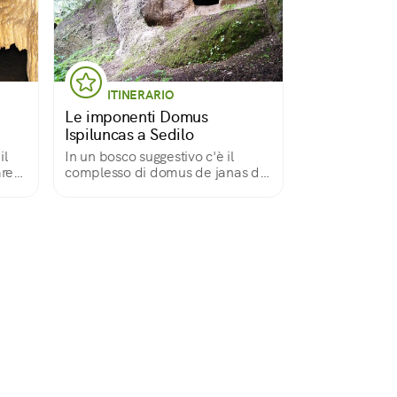
ITINERARIO
Le imponenti Domus
Ispiluncas a Sedilo
il
In un bosco suggestivo c'è il
are
complesso di domus de janas di
Ispiluncas: uno dei più grandi di
Sardegna