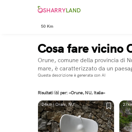
SHARRY
LAND
50 Km
Cosa fare vicino
Orune, comune della provincia di Nuo
mare, è caratterizzato da un paesag
Questa descrizione è generata con AI
Risultati (6) per: «Orune, NU, Italia»
24km | Orani, NU
27km