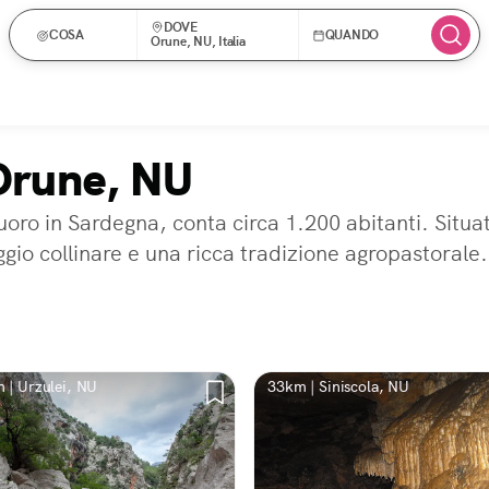
DOVE
COSA
QUANDO
Orune, NU, Italia
 Orune, NU
ro in Sardegna, conta circa 1.200 abitanti. Situato
gio collinare e una ricca tradizione agropastorale.
 | Urzulei, NU
33km | Siniscola, NU