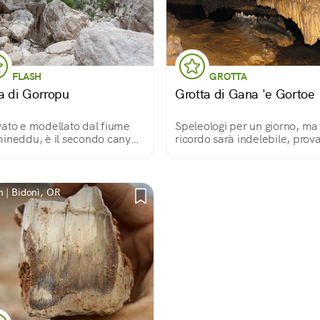
FLASH
GROTTA
a di Gorropu
Grotta di Gana 'e Gortoe
ato e modellato dal fiume
Speleologi per un giorno, ma 
ineddu, è il secondo canyon
ricordo sarà indelebile, prov
profondo d'Europa, un
per credere
mento naturale di rara
ezza e uno scrigno di
iversità. Solo qui fiorisce la
 | Bidonì, OR
 aquilegia nuragica.