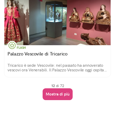
FLASH
Palazzo Vescovile di Tricarico
Tricarico è sede Vescovile: nel passato ha annoverato
vescovi ora Venerabili. Il Palazzo Vescovile oggi ospita il
Museo Diocesano, custode di opere pregevoli
provenienti dai paesi della Diocesi.
12
di 72
Mostra di più