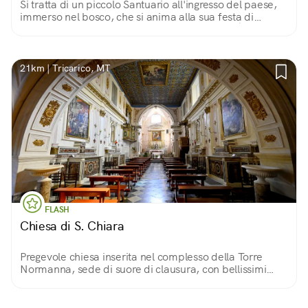
Si tratta di un piccolo Santuario all'ingresso del paese,
immerso nel bosco, che si anima alla sua festa di
ricorrenza che termina con una processione . È il posto
ideale per rinfrancarsi lo spirito.
21km | Tricarico, MT
FLASH
Chiesa di S. Chiara
Pregevole chiesa inserita nel complesso della Torre
Normanna, sede di suore di clausura, con bellissimi
affreschi di P. A. Ferro, soffitto a cassettoni dorati e un
magnifico crocifisso ligneo.