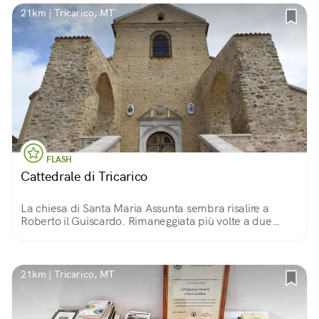
21km | Tricarico, MT
FLASH
Cattedrale di Tricarico
La chiesa di Santa Maria Assunta sembra risalire a
Roberto il Guiscardo. Rimaneggiata più volte a due
navate, conserva affreschi e meravigliosi stucchi, e le
tombe dei vescovi della diocesi.
21km | Tricarico, MT