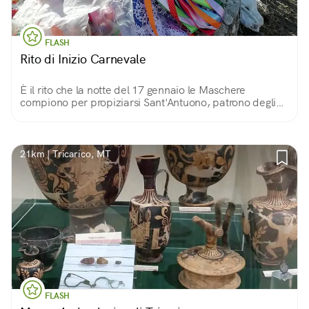
FLASH
Rito di Inizio Carnevale
È il rito che la notte del 17 gennaio le Maschere
compiono per propiziarsi Sant'Antuono, patrono degli
animali. Cibo, musica e balli intorno al falò precedono i
3 giri rituali intorno alla chiesa.
21km | Tricarico, MT
FLASH