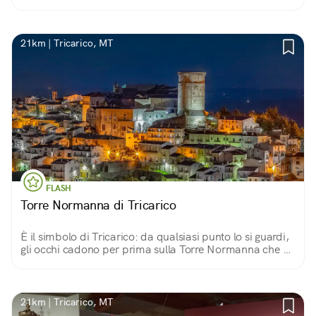
Vi abitarono i Conti Sanseverino ed oggi è il centro
espositivo di Tricarico.
21km | Tricarico, MT
FLASH
Torre Normanna di Tricarico
È il simbolo di Tricarico: da qualsiasi punto lo si guardi,
gli occhi cadono per prima sulla Torre Normanna che si
innalza possente per 27 metri accanto al pregevole
monastero di Santa Chiara.
21km | Tricarico, MT