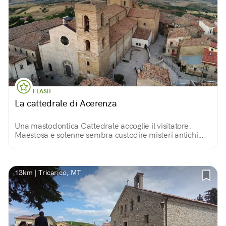
FLASH
La cattedrale di Acerenza
Una mastodontica Cattedrale accoglie il visitatore.
Maestosa e solenne sembra custodire misteri antichi
come quelli legati al Graal. Chissà, magari fra le sue
molte opere d'arte, qualche indizio c'è.
13km | Tricarico, MT