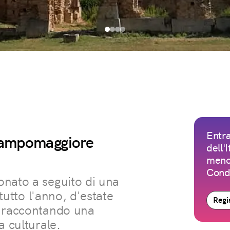
Entra
Campomaggiore
dell'
meno 
Condi
onato a seguito di una
 tutto l'anno, d'estate
Regis
, raccontando una
a culturale.