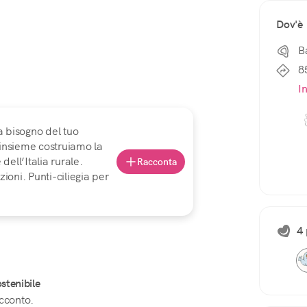
Dov'è
B
8
I
a bisogno del tuo
 insieme costruiamo la
ell’Italia rurale.
Racconta
ioni. Punti-ciliegia per
4 
stenibile
acconto.