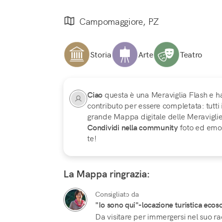
Campomaggiore, PZ
Storia
Arte
Teatro
Ciao
questa è una Meraviglia Flash e h
contributo per essere completata: tutti
grande Mappa digitale delle Meraviglie d
Condividi nella community
foto ed emoz
te!
La Mappa ringrazia:
Consigliato da
"Io sono qui"-locazione turistica ecoso
Da visitare per immergersi nel suo r