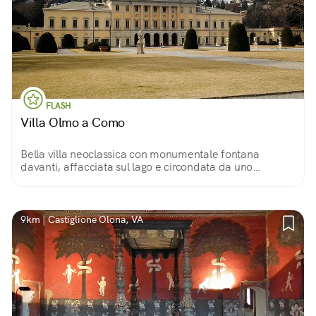
FLASH
Villa Olmo a Como
Bella villa neoclassica con monumentale fontana
davanti, affacciata sul lago e circondata da uno
splendido giardino che digrada in bosco su retro.
Un’oasi di pace.
9km | Castiglione Olona, VA