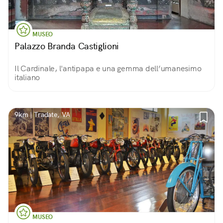
MUSEO
Palazzo Branda Castiglioni
Il Cardinale, l'antipapa e una gemma dell’umanesimo
italiano
9km | Tradate, VA
MUSEO